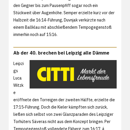
den Gegner bis zum Pausenpfiff sogar noch ein
Stückweit über Augenhöhe. Semper erzielte kurz vor der
Halbzeit die 16:14-Führung, Duvnjak verkürzte nach
einem Ballklau mit abschließendem Tempogegenstoß
immerhin noch auf 15:16.
Ab der 40. brechen bei Leipzig alle Dämme
Leipzi
gs
Luca
Witzk
e
eröffnete den Torreigen der zweiten Hälfte, erzielte die
17:15-Führung. Doch die Kieler kämpften sich zurück,
ließen sich selbst von zwei Glanzparaden des Leipziger
Torhüters Säveras nicht aus dem Konzept bringen. Per
Tempogegenstoß vollendete Ekberg zum 16:17, á