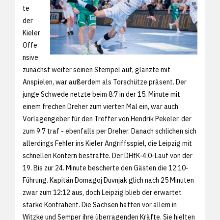
te
der
Kieler
Offe
nsive
zunächst weiter seinen Stempel auf, glänzte mit
Anspielen, war außerdem als Torschütze präsent. Der
junge Schwede netzte beim 8:7 in der 15. Minute mit
einem frechen Dreher zum vierten Mal ein, war auch
Vorlagengeber für den Treffer von Hendrik Pekeler, der
zum 9:7 traf - ebenfalls per Dreher. Danach schlichen sich
allerdings Fehler ins Kieler Angriffsspiel, die Leipzig mit
schnellen Kontern bestrafte. Der DHfK-4:0-Lauf von der
19. Bis zur 24. Minute bescherte den Gästen die 12:10-
Führung. Kapitän Domagoj Duvnjak glich nach 25 Minuten
zwar zum 12:12 aus, doch Leipzig blieb der erwartet
starke Kontrahent. Die Sachsen hatten vor allem in
Witzke und Semper ihre überragenden Kräfte. Sie hielten