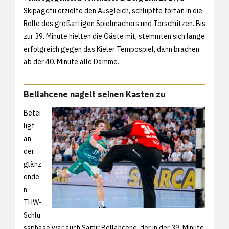
Skipagötu erzielte den Ausgleich, schlüpfte fortan in die
Rolle des großartigen Spielmachers und Torschützen. Bis
zur 39. Minute hielten die Gäste mit, stemmten sich lange
erfolgreich gegen das Kieler Tempospiel, dann brachen
ab der 40. Minute alle Dämme.
Bellahcene nagelt seinen Kasten zu
Betei
ligt
an
der
glänz
ende
n
THW-
Schlu
ssphase war auch Samir Bellahcene, der in der 39. Minute