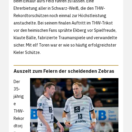
beim Einlauf aufs Feld führen zu lassen. Eine
Ehrerbietung aller in Schwarz-Weiß, die den THW-
Rekordtorschützen noch einmal zur Höchstleistung
anstachelte. Bei seinem finalen Auftritt im THW-Trikot
vor den heimischen Fans sprühte Ekberg vor Spielfreude,
klaute Bälle, fabrizierte Traumanspiele und verwandelte
sicher. Mit elf Toren war er wie so häufig erfolgreichster
Kieler Schütze.
Auszeit zum Feiern der scheidenden Zebras
Der
35-
jährig
e
THW-
Rekor
dtorj