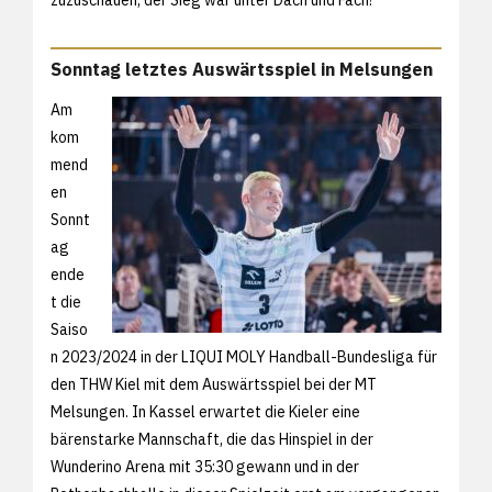
Sonntag letztes Auswärtsspiel in Melsungen
Am
kom
mend
en
Sonnt
ag
ende
t die
Saiso
n 2023/2024 in der LIQUI MOLY Handball-Bundesliga für
den THW Kiel mit dem Auswärtsspiel bei der MT
Melsungen. In Kassel erwartet die Kieler eine
bärenstarke Mannschaft, die das Hinspiel in der
Wunderino Arena mit 35:30 gewann und in der