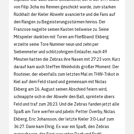
von Filip Jicha ins Rennen geschickt wurde, zum starken
Rückhalt der Kieler Abwehr avancierte und die Fans auf
den Rängen zu Begeisterungsstürmen hinriss. Der
Franzose nagelte seinen Kasten teilweise zu. Seine
Mitspieler dankten mit Toren am Fließband: Ekberg
erzielte seine Tore Nummer neun und zehn per
Siebenmeter und schlitzohrigem Einläufer, nach 49
Minuten hatten die Zebras ihre Nasen mit 27:23 vorn. Kurz
darauf kam auch Steffen Weinholds großer Moment: Der
Routinier, der ebenfalls zum letzten Mal im THW-Trikot in
Kiel auf dem Feld stand und gemeinsam mit Niclas
Ekberg am 16. August seinen Abschied feiern wird,
schnappte sich in der Abwehr den Ball, sprintete übers
Feld und traf zum 28:23. Und die Zebras fanden jetzt alle
Spaß am Tore werfen und jubeln: Petter Överby, Niclas
Ekberg, Eric Johansson, der letzte Kieler 3:0-Lauf zum
36:27. Dann kam Ehrig. Es war ein Spaß, den Zebras
zuzuschauen, der Sieg war unter Dach und Fach!