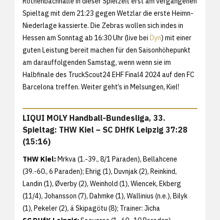
Rothenbachhalle in dieser Spielzeit erst am vergangenen
Spieltag mit dem 21:23 gegen Wetzlar die erste Heimn-
Niederlage kassierte. Die Zebras wollen sich indes in
Hessen am Sonntag ab 16:30 Uhr (live bei
Dyn
) mit einer
guten Leistung bereit machen für den Saisonhöhepunkt
am darauffolgenden Samstag, wenn wenn sie im
Halbfinale des TruckScout24 EHF Final4 2024 auf den FC
Barcelona treffen. Weiter geht’s in Melsungen, Kiel!
LIQUI MOLY Handball-Bundesliga, 33.
Spieltag: THW Kiel – SC DHfK Leipzig 37:28
(15:16)
THW Kiel:
Mrkva (1.-39., 8/1 Paraden), Bellahcene
(39.-60., 6 Paraden); Ehrig (1), Duvnjak (2), Reinkind,
Landin (1), Øverby (2), Weinhold (1), Wiencek, Ekberg
(11/4), Johansson (7), Dahmke (1), Wallinius (n.e.), Bilyk
(1), Pekeler (2), á Skipagötu (8); Trainer: Jicha