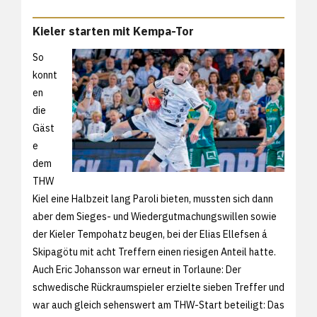
Kieler starten mit Kempa-Tor
So
konnt
en
die
Gäst
e
dem
THW
Kiel eine Halbzeit lang Paroli bieten, mussten sich dann
aber dem Sieges- und Wiedergutmachungswillen sowie
der Kieler Tempohatz beugen, bei der Elias Ellefsen á
Skipagötu mit acht Treffern einen riesigen Anteil hatte.
Auch Eric Johansson war erneut in Torlaune: Der
schwedische Rückraumspieler erzielte sieben Treffer und
war auch gleich sehenswert am THW-Start beteiligt: Das