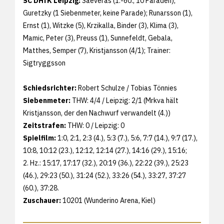
SC DHfK Leipzig:
Saeveras (1.-60., 10 Paraden),
Guretzky (1 Siebenmeter, keine Parade); Runarsson (1),
Ernst (1), Witzke (5), Krzikalla, Binder (3), Klima (3),
Mamic, Peter (3), Preuss (1), Sunnefeldt, Gebala,
Matthes, Semper (7), Kristjansson (4/1); Trainer:
Sigtryggsson
Schiedsrichter:
Robert Schulze / Tobias Tönnies
Siebenmeter:
THW: 4/4 / Leipzig: 2/1 (Mrkva hält
Kristjansson, der den Nachwurf verwandelt (4.))
Zeitstrafen:
THW: 0 / Leipzig: 0
Spielfilm:
1:0, 2:1, 2:3 (4.), 5:3 (7.), 5:6, 7:7 (14.), 9:7 (17.),
10:8, 10:12 (23.), 12:12, 12:14 (27.), 14:16 (29.), 15:16;
2. Hz.: 15:17, 17:17 (32.), 20:19 (36.), 22:22 (39.), 25:23
(46.), 29:23 (50.), 31:24 (52.), 33:26 (54.), 33:27, 37:27
(60.), 37:28.
Zuschauer:
10201 (Wunderino Arena, Kiel)