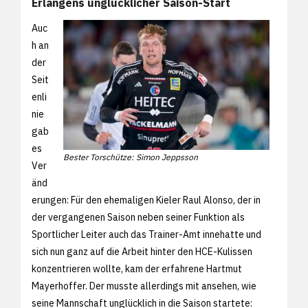
Erlangens unglücklicher Saison-Start
Auc
h an
der
Seit
enli
nie
gab
es
Bester Torschütze: Simon Jeppsson
Ver
änd
erungen: Für den ehemaligen Kieler Raul Alonso, der in
der vergangenen Saison neben seiner Funktion als
Sportlicher Leiter auch das Trainer-Amt innehatte und
sich nun ganz auf die Arbeit hinter den HCE-Kulissen
konzentrieren wollte, kam der erfahrene Hartmut
Mayerhoffer. Der musste allerdings mit ansehen, wie
seine Mannschaft unglücklich in die Saison startete: