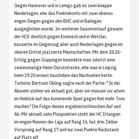
Gegen Hannover und in Lemgo gab es zwei knappe
Niederlagen, ehe das Punktekonto mit zwei ebenso
engen Siegen gegen den BHC und in Balingen
ausgeglichen wurde. Im weiteren Saisonverlauf gewann
der HCE deutlich gegen Eisenach und in Wetzlar,
kassierte im Gegenzug aber auch Niederlagen gegen im
oberen Drittel platzierte Mannschaften. Mit dem 28:26-
Erfolg gegen Göppingen beendete man zuletzt eine
zweimonatige Heim-Durststrecke, ehe man in Leipzig
beim 19:20 erneut hauchdünn das Nachsehen hatte.
Torhüter Bertram Obling sagte nach der Partie: " In der
Abwehr stehen wir aktuell gut, aber wir müssen vor allem
im Hinblick auf das kommende Spiel gegen Kiel mehr Tore
machen." Die Folge dieses ergebnistechnischen Auf und
Ab: Mit aktuell zehn Pluspunkten steht der HC Erlangen
im engen Rennen der Liga auf Rang 16, hat drei Zähler
Vorsprung auf Rang 17 und nur zwei Punkte Rückstand
auf Platz elf.