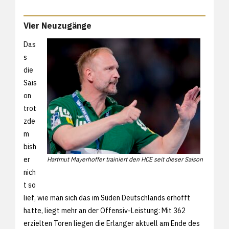
Vier Neuzugänge
Das
s
die
Sais
on
trot
zde
m
bish
er
Hartmut Mayerhoffer trainiert den HCE seit dieser Saison
nich
t so
lief, wie man sich das im Süden Deutschlands erhofft
hatte, liegt mehr an der Offensiv-Leistung: Mit 362
erzielten Toren liegen die Erlanger aktuell am Ende des