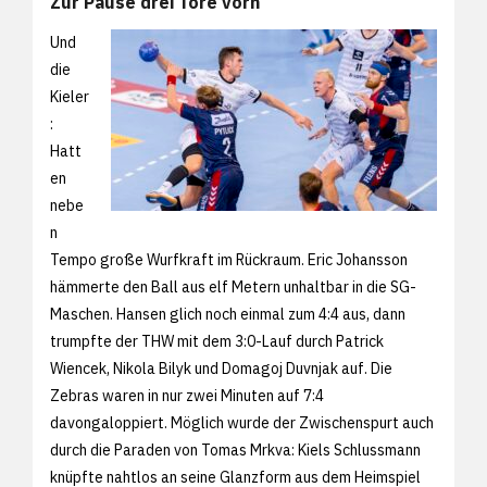
Zur Pause drei Tore vorn
Und
die
Kieler
:
Hatt
en
nebe
n
Tempo große Wurfkraft im Rückraum. Eric Johansson
hämmerte den Ball aus elf Metern unhaltbar in die SG-
Maschen. Hansen glich noch einmal zum 4:4 aus, dann
trumpfte der THW mit dem 3:0-Lauf durch Patrick
Wiencek, Nikola Bilyk und Domagoj Duvnjak auf. Die
Zebras waren in nur zwei Minuten auf 7:4
davongaloppiert. Möglich wurde der Zwischenspurt auch
durch die Paraden von Tomas Mrkva: Kiels Schlussmann
knüpfte nahtlos an seine Glanzform aus dem Heimspiel