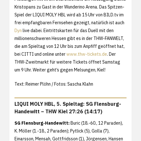
Kristopans zu Gast in der Wunderino Arena. Das Spitzen-
Spiel der LIQUI MOLY HBL wird ab 15 Uhr von BILD.tv im
frei empfangbaren Fernsehen gezeigt, natürlich ist auch
Dyn
live dabei. Eintrittskarten für das Duell mit den
millionenschweren Hessen gibt es in der THW-FANWELT,
die am Spieltag von 12 Uhr bis zum Anpfiff geöffnet hat,
bei CITTI und online unter
www.thw-tickets.de
. Der
THW-Zweitmarkt für weitere Tickets öffnet Samstag
um 9 Uhr. Weiter geht’s gegen Melsungen, Kiel!
Text: Reimer Plöhn / Fotos: Sascha Klahn
LIQUI MOLY HBL, 5. Spieltag: SG Flensburg-
Handewitt – THW Kiel 27:26 (14:17)
SG Flensburg-Handewitt:
Buric (18.-60., 12 Paraden),
K. Möller (1.-18., 2 Paraden); Pytlick (5), Golla (7),
Einarsson, Mensah, Gottfridsson (1), Jörgensen, Hansen