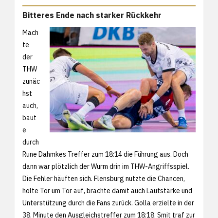
Bitteres Ende nach starker Rückkehr
Mach
te
der
THW
zunäc
hst
auch,
baut
e
durch
Rune Dahmkes Treffer zum 18:14 die Führung aus. Doch
dann war plötzlich der Wurm drin im THW-Angriffsspiel.
Die Fehler häuften sich. Flensburg nutzte die Chancen,
holte Tor um Tor auf, brachte damit auch Lautstärke und
Unterstützung durch die Fans zurück. Golla erzielte in der
38. Minute den Ausgleichstreffer zum 18:18, Smit traf zur