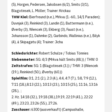
(5), Horgen, Pedersen, Jakobsen (6/2), Smits (3/1),
Blagotinsek, L. Möller; Trainer: Krickau
THW Kiel:
Bierfreund (n.e.), Mrkva (1.-60., 14/1 Paraden);
Duvnjak (3), Reinkind (3), Landin (1), Battermann (n.e.),
Øverby (3), Wiencek (3), Ekberg (3), Faust (n.e.),
Johansson (1), Dahmke (2), Gurbindo, Wallinius (n.e.), Bilyk
(4), á Skipagøtu (4); Trainer: Jicha
Schiedsrichter:
Robert Schulze / Tobias Tönnies
Siebenmeter:
SG: 4/3 (Mrkva hält Smits (48.)) / THW: 0
Zeitstrafen:
SG: 1 (Blagotinsek (3.)) / THW: 3 (Wiencek
(19.), Reinkind (50.), Øverby (60.))
Spielfilm:
0:1, 2:1 (2.), 2:3 (4.), 4:4, 4:7 (7.), 5:8, 7:9 (12.),
7:11 (18.),8:13 (22.), 10:13 (23.), 10:15 (25.), 11:16, 13:16
(28.), ;
2. Hz. 14:18 (32.), 19:18 (38.),19:19, 22:19 (41.), 22:22
(49.), 23:23, 23:26 (55.), 27:26.
Zuschauer:
6300 (ausverkauft) (Campushalle,