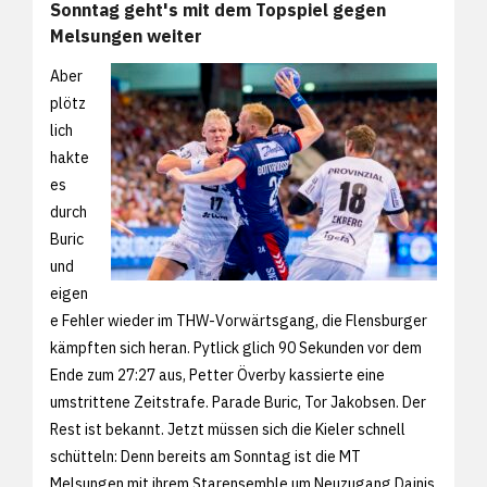
Sonntag geht's mit dem Topspiel gegen
Melsungen weiter
Aber
plötz
lich
hakte
es
durch
Buric
und
eigen
e Fehler wieder im THW-Vorwärtsgang, die Flensburger
kämpften sich heran. Pytlick glich 90 Sekunden vor dem
Ende zum 27:27 aus, Petter Överby kassierte eine
umstrittene Zeitstrafe. Parade Buric, Tor Jakobsen. Der
Rest ist bekannt. Jetzt müssen sich die Kieler schnell
schütteln: Denn bereits am Sonntag ist die MT
Melsungen mit ihrem Starensemble um Neuzugang Dainis