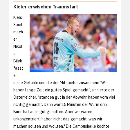
Kieler erwischen Traumstart
Kiels
Spiel
mach
er
Nikol
a
Bilyk
fasst
e
seine Gefühle und die der Mitspieler zusammen: "Wir
haben lange Zeit ein gutes Spiel gemacht", sinnierte der
Österreicher, "standen gut in der Abwehr, haben vorn viel
richtig gemacht. Dann war 15 Minuten der Wurm drin,
Buric hat auch gut gehalten. Aber wir waren
unkonzentriert, haben nicht das gemacht, was wir
machen sollten und wollten." Die Campushalle kochte