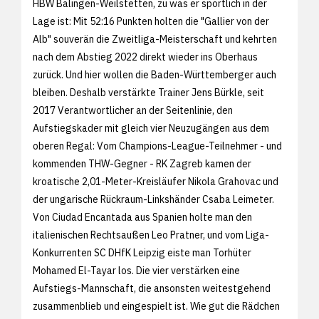
HBW Balingen-Weilstetten, zu was er sportlich in der
Lage ist: Mit 52:16 Punkten holten die "Gallier von der
Alb" souverän die Zweitliga-Meisterschaft und kehrten
nach dem Abstieg 2022 direkt wieder ins Oberhaus
zurück. Und hier wollen die Baden-Württemberger auch
bleiben. Deshalb verstärkte Trainer Jens Bürkle, seit
2017 Verantwortlicher an der Seitenlinie, den
Aufstiegskader mit gleich vier Neuzugängen aus dem
oberen Regal: Vom Champions-League-Teilnehmer - und
kommenden THW-Gegner - RK Zagreb kamen der
kroatische 2,01-Meter-Kreisläufer Nikola Grahovac und
der ungarische Rückraum-Linkshänder Csaba Leimeter.
Von Ciudad Encantada aus Spanien holte man den
italienischen Rechtsaußen Leo Pratner, und vom Liga-
Konkurrenten SC DHfK Leipzig eiste man Torhüter
Mohamed El-Tayar los. Die vier verstärken eine
Aufstiegs-Mannschaft, die ansonsten weitestgehend
zusammenblieb und eingespielt ist. Wie gut die Rädchen