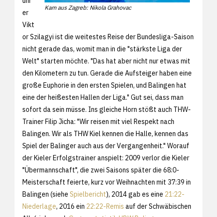
ühr
Kam aus Zagreb: Nikola Grahovac
er
Vikt
or Szilagyi ist die weitestes Reise der Bundesliga-Saison
nicht gerade das, womit man in die "stärkste Liga der
Welt" starten möchte. "Das hat aber nicht nur etwas mit
den Kilometern zu tun. Gerade die Aufsteiger haben eine
große Euphorie in den ersten Spielen, und Balingen hat
eine der heißesten Hallen der Liga." Gut sei, dass man
sofort da sein müsse. Ins gleiche Horn stößt auch THW-
Trainer Filip Jicha: "Wir reisen mit viel Respekt nach
Balingen. Wir als THW Kiel kennen die Halle, kennen das
Spiel der Balinger auch aus der Vergangenheit." Worauf
der Kieler Erfolgstrainer anspielt: 2009 verlor die Kieler
"Übermannschaft", die zwei Saisons später die 68:0-
Meisterschaft feierte, kurz vor Weihnachten mit 37:39 in
Balingen (siehe
Spielbericht
), 2014 gab es eine
21:22-
Niederlage
, 2016 ein
22:22-Remis
auf der Schwäbischen