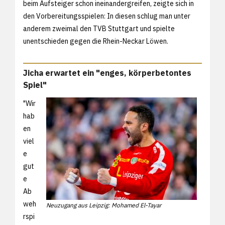
beim Aufsteiger schon ineinandergreifen, zeigte sich in
den Vorbereitungsspielen: In diesen schlug man unter
anderem zweimal den TVB Stuttgart und spielte
unentschieden gegen die Rhein-Neckar Löwen.
Jicha erwartet ein "enges, körperbetontes
Spiel"
"Wir
hab
en
viel
e
gut
e
Ab
weh
Neuzugang aus Leipzig: Mohamed El-Tayar
rspi