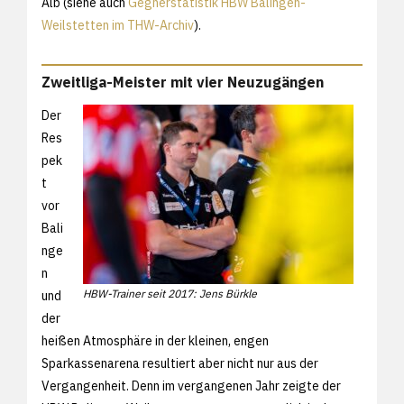
Alb (siehe auch
Gegnerstatistik HBW Balingen-
Weilstetten im THW-Archiv
).
Zweitliga-Meister mit vier Neuzugängen
Der
Res
pek
t
vor
Bali
nge
n
HBW-Trainer seit 2017: Jens Bürkle
und
der
heißen Atmosphäre in der kleinen, engen
Sparkassenarena resultiert aber nicht nur aus der
Vergangenheit. Denn im vergangenen Jahr zeigte der