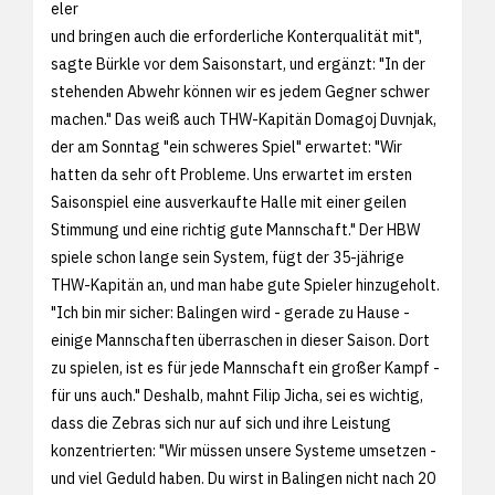
eler
und bringen auch die erforderliche Konterqualität mit",
sagte Bürkle vor dem Saisonstart, und ergänzt: "In der
stehenden Abwehr können wir es jedem Gegner schwer
machen." Das weiß auch THW-Kapitän Domagoj Duvnjak,
der am Sonntag "ein schweres Spiel" erwartet: "Wir
hatten da sehr oft Probleme. Uns erwartet im ersten
Saisonspiel eine ausverkaufte Halle mit einer geilen
Stimmung und eine richtig gute Mannschaft." Der HBW
spiele schon lange sein System, fügt der 35-jährige
THW-Kapitän an, und man habe gute Spieler hinzugeholt.
"Ich bin mir sicher: Balingen wird - gerade zu Hause -
einige Mannschaften überraschen in dieser Saison. Dort
zu spielen, ist es für jede Mannschaft ein großer Kampf -
für uns auch." Deshalb, mahnt Filip Jicha, sei es wichtig,
dass die Zebras sich nur auf sich und ihre Leistung
konzentrierten: "Wir müssen unsere Systeme umsetzen -
und viel Geduld haben. Du wirst in Balingen nicht nach 20