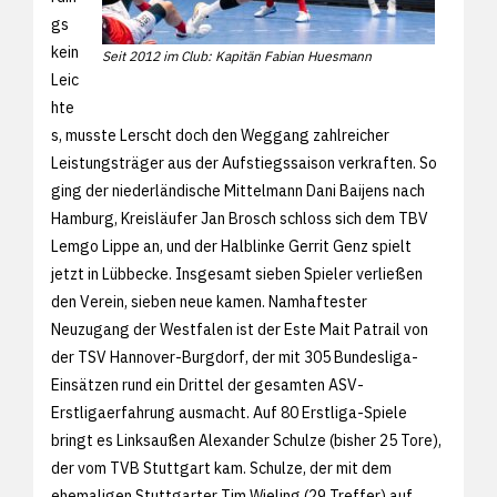
gs
kein
Seit 2012 im Club: Kapitän Fabian Huesmann
Leic
hte
s, musste Lerscht doch den Weggang zahlreicher
Leistungsträger aus der Aufstiegssaison verkraften. So
ging der niederländische Mittelmann Dani Baijens nach
Hamburg, Kreisläufer Jan Brosch schloss sich dem TBV
Lemgo Lippe an, und der Halblinke Gerrit Genz spielt
jetzt in Lübbecke. Insgesamt sieben Spieler verließen
den Verein, sieben neue kamen. Namhaftester
Neuzugang der Westfalen ist der Este Mait Patrail von
der TSV Hannover-Burgdorf, der mit 305 Bundesliga-
Einsätzen rund ein Drittel der gesamten ASV-
Erstligaerfahrung ausmacht. Auf 80 Erstliga-Spiele
bringt es Linksaußen Alexander Schulze (bisher 25 Tore),
der vom TVB Stuttgart kam. Schulze, der mit dem
ehemaligen Stuttgarter Tim Wieling (29 Treffer) auf