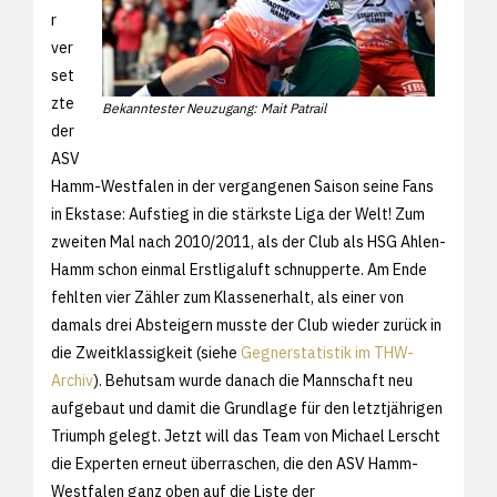
r
ver
set
zte
Bekanntester Neuzugang: Mait Patrail
der
ASV
Hamm-Westfalen in der vergangenen Saison seine Fans
in Ekstase: Aufstieg in die stärkste Liga der Welt! Zum
zweiten Mal nach 2010/2011, als der Club als HSG Ahlen-
Hamm schon einmal Erstligaluft schnupperte. Am Ende
fehlten vier Zähler zum Klassenerhalt, als einer von
damals drei Absteigern musste der Club wieder zurück in
die Zweitklassigkeit (siehe
Gegnerstatistik im THW-
Archiv
). Behutsam wurde danach die Mannschaft neu
aufgebaut und damit die Grundlage für den letztjährigen
Triumph gelegt. Jetzt will das Team von Michael Lerscht
die Experten erneut überraschen, die den ASV Hamm-
Westfalen ganz oben auf die Liste der