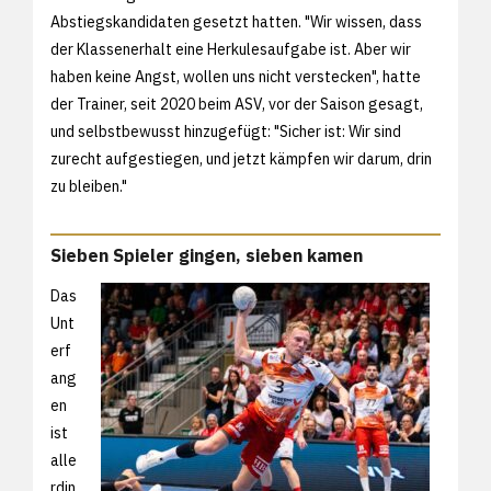
Abstiegskandidaten gesetzt hatten. "Wir wissen, dass
der Klassenerhalt eine Herkulesaufgabe ist. Aber wir
haben keine Angst, wollen uns nicht verstecken", hatte
der Trainer, seit 2020 beim ASV, vor der Saison gesagt,
und selbstbewusst hinzugefügt: "Sicher ist: Wir sind
zurecht aufgestiegen, und jetzt kämpfen wir darum, drin
zu bleiben."
Sieben Spieler gingen, sieben kamen
Das
Unt
erf
ang
en
ist
alle
rdin