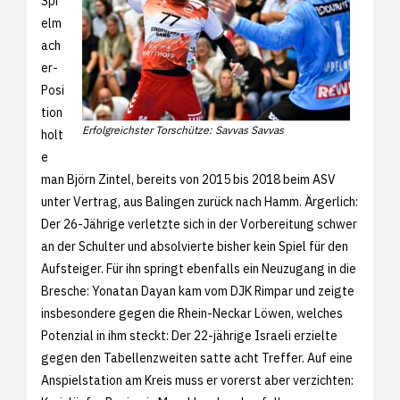
Spi
elm
ach
er-
Posi
tion
Erfolgreichster Torschütze: Savvas Savvas
holt
e
man Björn Zintel, bereits von 2015 bis 2018 beim ASV
unter Vertrag, aus Balingen zurück nach Hamm. Ärgerlich:
Der 26-Jährige verletzte sich in der Vorbereitung schwer
an der Schulter und absolvierte bisher kein Spiel für den
Aufsteiger. Für ihn springt ebenfalls ein Neuzugang in die
Bresche: Yonatan Dayan kam vom DJK Rimpar und zeigte
insbesondere gegen die Rhein-Neckar Löwen, welches
Potenzial in ihm steckt: Der 22-jährige Israeli erzielte
gegen den Tabellenzweiten satte acht Treffer. Auf eine
Anspielstation am Kreis muss er vorerst aber verzichten: