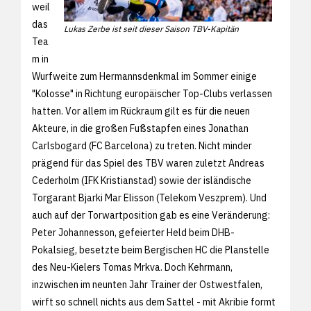
weil
das
Lukas Zerbe ist seit dieser Saison TBV-Kapitän
Tea
m in
Wurfweite zum Hermannsdenkmal im Sommer einige
"Kolosse" in Richtung europäischer Top-Clubs verlassen
hatten. Vor allem im Rückraum gilt es für die neuen
Akteure, in die großen Fußstapfen eines Jonathan
Carlsbogard (FC Barcelona) zu treten. Nicht minder
prägend für das Spiel des TBV waren zuletzt Andreas
Cederholm (IFK Kristianstad) sowie der isländische
Torgarant Bjarki Mar Elisson (Telekom Veszprem). Und
auch auf der Torwartposition gab es eine Veränderung:
Peter Johannesson, gefeierter Held beim DHB-
Pokalsieg, besetzte beim Bergischen HC die Planstelle
des Neu-Kielers Tomas Mrkva. Doch Kehrmann,
inzwischen im neunten Jahr Trainer der Ostwestfalen,
wirft so schnell nichts aus dem Sattel - mit Akribie formt