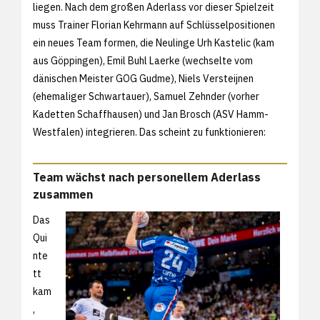
liegen. Nach dem großen Aderlass vor dieser Spielzeit
muss Trainer Florian Kehrmann auf Schlüsselpositionen
ein neues Team formen, die Neulinge Urh Kastelic (kam
aus Göppingen), Emil Buhl Laerke (wechselte vom
dänischen Meister GOG Gudme), Niels Versteijnen
(ehemaliger Schwartauer), Samuel Zehnder (vorher
Kadetten Schaffhausen) und Jan Brosch (ASV Hamm-
Westfalen) integrieren. Das scheint zu funktionieren:
Team wächst nach personellem Aderlass
zusammen
Das
Qui
nte
tt
kam
,