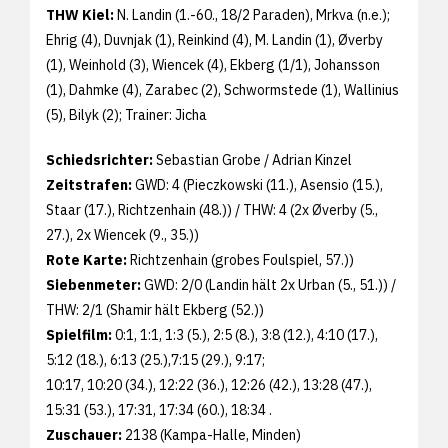
THW Kiel:
N. Landin (1.-60., 18/2 Paraden), Mrkva (n.e.);
Ehrig (4), Duvnjak (1), Reinkind (4), M. Landin (1), Øverby
(1), Weinhold (3), Wiencek (4), Ekberg (1/1), Johansson
(1), Dahmke (4), Zarabec (2), Schwormstede (1), Wallinius
(5), Bilyk (2); Trainer: Jicha
Schiedsrichter:
Sebastian Grobe / Adrian Kinzel
Zeitstrafen:
GWD: 4 (Pieczkowski (11.), Asensio (15.),
Staar (17.), Richtzenhain (48.)) / THW: 4 (2x Øverby (5.,
27.), 2x Wiencek (9., 35.))
Rote Karte:
Richtzenhain (grobes Foulspiel, 57.))
Siebenmeter:
GWD: 2/0 (Landin hält 2x Urban (5., 51.)) /
THW: 2/1 (Shamir hält Ekberg (52.))
Spielfilm:
0:1, 1:1, 1:3 (5.), 2:5 (8.), 3:8 (12.), 4:10 (17.),
5:12 (18.), 6:13 (25.),7:15 (29.), 9:17;
10:17, 10:20 (34.), 12:22 (36.), 12:26 (42.), 13:28 (47.),
15:31 (53.), 17:31, 17:34 (60.), 18:34 .
Zuschauer:
2138 (Kampa-Halle, Minden)