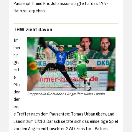
Pausenpfiff und Eric Johansson sorgte für das 17:9-
Halbzeitergebnis.
THW zieht davon
Im
mer
hin
glü
ckt
e
Min
den
Stoppschild für Mindens Angreifer: Niklas Landin
der
erst
e Treffer nach dem Pausentee: Tomas Urban überwand
Landin zum 17:10. Danach setzte sich das einseitige Spiel
vor den Augen enttäuschter GWD-Fans fort. Patrick