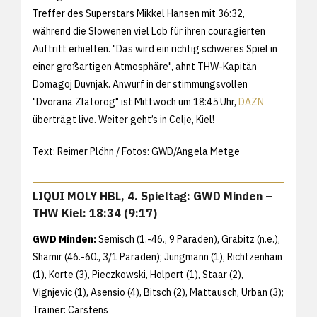
Treffer des Superstars Mikkel Hansen mit 36:32,
während die Slowenen viel Lob für ihren couragierten
Auftritt erhielten. "Das wird ein richtig schweres Spiel in
einer großartigen Atmosphäre", ahnt THW-Kapitän
Domagoj Duvnjak. Anwurf in der stimmungsvollen
"Dvorana Zlatorog" ist Mittwoch um 18:45 Uhr,
DAZN
überträgt live. Weiter geht’s in Celje, Kiel!
Text: Reimer Plöhn / Fotos: GWD/Angela Metge
LIQUI MOLY HBL, 4. Spieltag: GWD Minden –
THW Kiel: 18:34 (9:17)
GWD Minden:
Semisch (1.-46., 9 Paraden), Grabitz (n.e.),
Shamir (46.-60., 3/1 Paraden); Jungmann (1), Richtzenhain
(1), Korte (3), Pieczkowski, Holpert (1), Staar (2),
Vignjevic (1), Asensio (4), Bitsch (2), Mattausch, Urban (3);
Trainer: Carstens