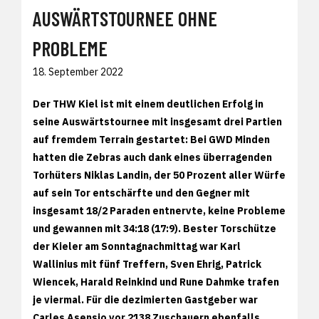
AUSWÄRTSTOURNEE OHNE
PROBLEME
18. September 2022
Der THW Kiel ist mit einem deutlichen Erfolg in
seine Auswärtstournee mit insgesamt drei Partien
auf fremdem Terrain gestartet: Bei GWD Minden
hatten die Zebras auch dank eines überragenden
Torhüters Niklas Landin, der 50 Prozent aller Würfe
auf sein Tor entschärfte und den Gegner mit
insgesamt 18/2 Paraden entnervte, keine Probleme
und gewannen mit 34:18 (17:9). Bester Torschütze
der Kieler am Sonntagnachmittag war Karl
Wallinius mit fünf Treffern, Sven Ehrig, Patrick
Wiencek, Harald Reinkind und Rune Dahmke trafen
je viermal. Für die dezimierten Gastgeber war
Carles Asensio vor 2138 Zuschauern ebenfalls