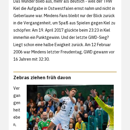
Das Wunder blieb aus, mehr als deutlich - weil der THW
Kiel die Aufgabe in Ostwestfalen ernst nahm und nicht in
Geberlaune war. Mindens Fans bleibt nur der Blick zurück
in die Vergangenheit, um Spaß aus Spielen gegen Kiel zu
schöpfen: Am 19. April 2017 glückte beim 23:23 in Kiel
immerhin ein Punktgewinn. Und der letzte GWD-Sieg?
Liegt schon eine halbe Ewigkeit zurück. Am 12 Februar
2006 war Mindens letzter Freudentag, GWD gewann vor
16 Jahren mit 32:30.
Zebras ziehen früh davon
Ver
gan
gen
heit
ebe
n,