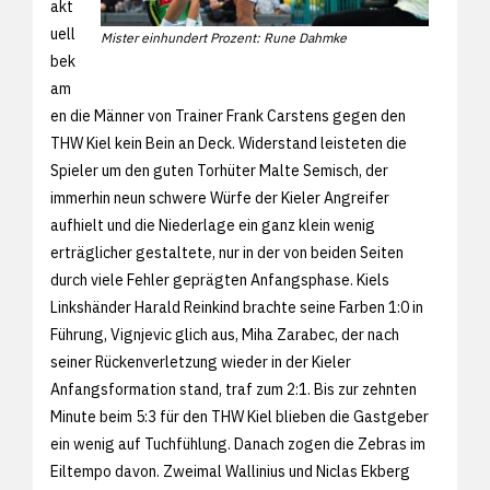
akt
uell
Mister einhundert Prozent: Rune Dahmke
bek
am
en die Männer von Trainer Frank Carstens gegen den
THW Kiel kein Bein an Deck. Widerstand leisteten die
Spieler um den guten Torhüter Malte Semisch, der
immerhin neun schwere Würfe der Kieler Angreifer
aufhielt und die Niederlage ein ganz klein wenig
erträglicher gestaltete, nur in der von beiden Seiten
durch viele Fehler geprägten Anfangsphase. Kiels
Linkshänder Harald Reinkind brachte seine Farben 1:0 in
Führung, Vignjevic glich aus, Miha Zarabec, der nach
seiner Rückenverletzung wieder in der Kieler
Anfangsformation stand, traf zum 2:1. Bis zur zehnten
Minute beim 5:3 für den THW Kiel blieben die Gastgeber
ein wenig auf Tuchfühlung. Danach zogen die Zebras im
Eiltempo davon. Zweimal Wallinius und Niclas Ekberg