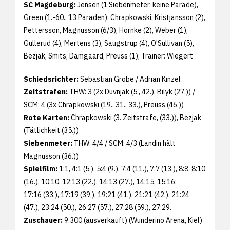
SC Magdeburg:
Jensen (1 Siebenmeter, keine Parade),
Green (1.-60., 13 Paraden); Chrapkowski, Kristjansson (2),
Pettersson, Magnusson (6/3), Hornke (2), Weber (1),
Gullerud (4), Mertens (3), Saugstrup (4), O'Sullivan (5),
Bezjak, Smits, Damgaard, Preuss (1); Trainer: Wiegert
Schiedsrichter:
Sebastian Grobe / Adrian Kinzel
Zeitstrafen:
THW: 3 (2x Duvnjak (5., 42.), Bilyk (27.)) /
SCM: 4 (3x Chrapkowski (19., 31., 33.), Preuss (46.))
Rote Karten:
Chrapkowski (3. Zeitstrafe, (33.)), Bezjak
(Tätlichkeit (35.))
Siebenmeter:
THW: 4/4 / SCM: 4/3 (Landin hält
Magnusson (36.))
Spielfilm:
1:1, 4:1 (5.), 5:4 (9.), 7:4 (11.), 7:7 (13.), 8:8, 8:10
(16.), 10:10, 12:13 (22.), 14:13 (27.), 14:15, 15:16;
17:16 (33.), 17:19 (39.), 19:21 (41.), 21:21 (42.), 21:24
(47.), 23:24 (50.), 26:27 (57.), 27:28 (59.), 27:29.
Zuschauer:
9.300 (ausverkauft) (Wunderino Arena, Kiel)