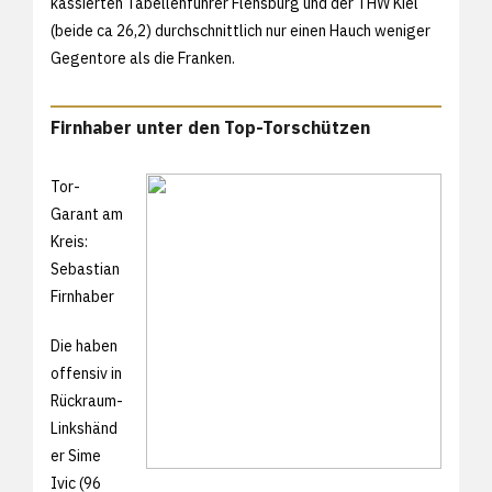
kassierten Tabellenführer Flensburg und der THW Kiel
(beide ca 26,2) durchschnittlich nur einen Hauch weniger
Gegentore als die Franken.
Firnhaber unter den Top-Torschützen
Tor-
Garant am
Kreis:
Sebastian
Firnhaber
Die haben
offensiv in
Rückraum-
Linkshänd
er Sime
Ivic (96