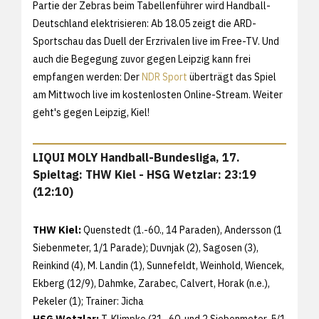
Partie der Zebras beim Tabellenführer wird Handball-
Deutschland elektrisieren: Ab 18.05 zeigt die ARD-
Sportschau das Duell der Erzrivalen live im Free-TV. Und
auch die Begegung zuvor gegen Leipzig kann frei
empfangen werden: Der
NDR Sport
überträgt das Spiel
am Mittwoch live im kostenlosten Online-Stream. Weiter
geht's gegen Leipzig, Kiel!
LIQUI MOLY Handball-Bundesliga, 17.
Spieltag: THW Kiel - HSG Wetzlar: 23:19
(12:10)
THW Kiel:
Quenstedt (1.-60., 14 Paraden), Andersson (1
Siebenmeter, 1/1 Parade); Duvnjak (2), Sagosen (3),
Reinkind (4), M. Landin (1), Sunnefeldt, Weinhold, Wiencek,
Ekberg (12/9), Dahmke, Zarabec, Calvert, Horak (n.e.),
Pekeler (1); Trainer: Jicha
HSG Wetzlar:
T. Klimpke (31.-60. und 2 Siebenmeter, 5/1