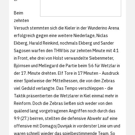
Beim
zehnten
Versuch stemmten sich die Kieler in der Wunderino Arena
erfolgreich gegen eine weitere Niederlage, Niclas
Ekberg, Harald Reinkind, nochmals Ekberg und Sander
Sagosen warfen den THW bis zur zehnten Minute mit 4:1
in Front, ehe drei von Holst verwandelte Siebenmeter,
Björnsen und Mellegard die Partie beim 5:6 für Wetzlar in
der 17. Minute drehten. Elf Tore in 17 Minuten - Ausdruck
einer Spielweise der Mittelhessen, die von den Zebras
viel Geduld verlangte. Das Tempo verschleppen - die
Taktik präsentierten die Wetzlarer in Kiel einmal mehr in
Reinform. Doch die Zebras ließen sich weder von den
quälend lang vorgetragenen Angriffen noch durch das
9:9 (27.) beirren, stellten die defensive Abwehr auf eine
offensive mit Domagoj Duvnjak in vorderster Linie um und
waren schnell wieder das spielbestimmende Team. So