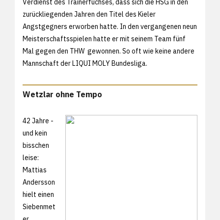
Verdienst des Trainerfuchses, dass sich die HSG in den
zurückliegenden Jahren den Titel des Kieler
Angstgegners erworben hatte. In den vergangenen neun
Meisterschaftsspielen hatte er mit seinem Team fünf
Mal gegen den THW gewonnen. So oft wie keine andere
Mannschaft der LIQUI MOLY Bundesliga.
Wetzlar ohne Tempo
42 Jahre -
und kein
bisschen
leise:
Mattias
Andersson
hielt einen
Siebenmet
er