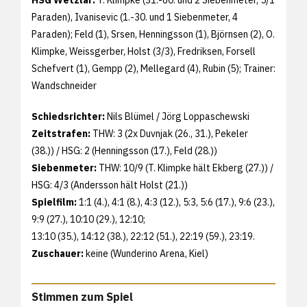
Paraden), Ivanisevic (1.-30. und 1 Siebenmeter, 4
Paraden); Feld (1), Srsen, Henningsson (1), Björnsen (2), O.
Klimpke, Weissgerber, Holst (3/3), Fredriksen, Forsell
Schefvert (1), Gempp (2), Mellegard (4), Rubin (5); Trainer:
Wandschneider
Schiedsrichter:
Nils Blümel / Jörg Loppaschewski
Zeitstrafen:
THW: 3 (2x Duvnjak (26., 31.), Pekeler
(38.)) / HSG: 2 (Henningsson (17.), Feld (28.))
Siebenmeter:
THW: 10/9 (T. Klimpke hält Ekberg (27.)) /
HSG: 4/3 (Andersson hält Holst (21.))
Spielfilm:
1:1 (4.), 4:1 (8.), 4:3 (12.), 5:3, 5:6 (17.), 9:6 (23.),
9:9 (27.), 10:10 (29.), 12:10;
13:10 (35.), 14:12 (38.), 22:12 (51.), 22:19 (59.), 23:19.
Zuschauer:
keine (Wunderino Arena, Kiel)
Stimmen zum Spiel