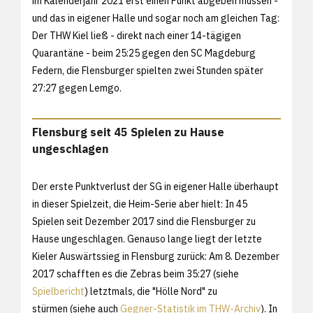
im Kalenderjahr 2021 erst einen Punkt abgeben müssen -
und das in eigener Halle und sogar noch am gleichen Tag:
Der THW Kiel ließ - direkt nach einer 14-tägigen
Quarantäne - beim 25:25 gegen den SC Magdeburg
Federn, die Flensburger spielten zwei Stunden später
27:27 gegen Lemgo.
Flensburg seit 45 Spielen zu Hause
ungeschlagen
Der erste Punktverlust der SG in eigener Halle überhaupt
in dieser Spielzeit, die Heim-Serie aber hielt: In 45
Spielen seit Dezember 2017 sind die Flensburger zu
Hause ungeschlagen. Genauso lange liegt der letzte
Kieler Auswärtssieg in Flensburg zurück: Am 8. Dezember
2017 schafften es die Zebras beim 35:27 (siehe
Spielbericht
) letztmals, die "Hölle Nord" zu
stürmen (siehe auch
Gegner-Statistik im THW-Archiv
). In