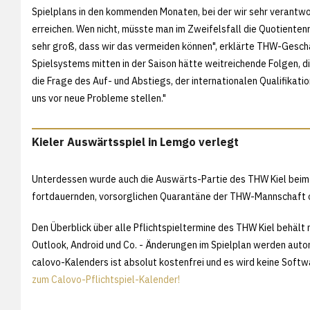
Spielplans in den kommenden Monaten, bei der wir sehr verantwo
erreichen. Wen nicht, müsste man im Zweifelsfall die Quotienten
sehr groß, dass wir das vermeiden können", erklärte THW-Geschä
Spielsystems mitten in der Saison hätte weitreichende Folgen, 
die Frage des Auf- und Abstiegs, der internationalen Qualifikatio
uns vor neue Probleme stellen."
Kieler Auswärtsspiel in Lemgo verlegt
Unterdessen wurde auch die Auswärts-Partie des THW Kiel beim 
fortdauernden, vorsorglichen Quarantäne der THW-Mannschaft offi
Den Überblick über alle Pflichtspieltermine des THW Kiel behält 
Outlook, Android und Co. - Änderungen im Spielplan werden autom
calovo-Kalenders ist absolut kostenfrei und es wird keine Soft
zum Calovo-Pflichtspiel-Kalender!