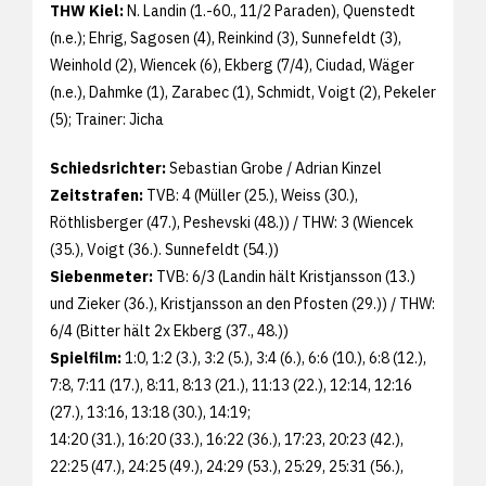
THW Kiel:
N. Landin (1.-60., 11/2 Paraden), Quenstedt
(n.e.); Ehrig, Sagosen (4), Reinkind (3), Sunnefeldt (3),
Weinhold (2), Wiencek (6), Ekberg (7/4), Ciudad, Wäger
(n.e.), Dahmke (1), Zarabec (1), Schmidt, Voigt (2), Pekeler
(5); Trainer: Jicha
Schiedsrichter:
Sebastian Grobe / Adrian Kinzel
Zeitstrafen:
TVB: 4 (Müller (25.), Weiss (30.),
Röthlisberger (47.), Peshevski (48.)) / THW: 3 (Wiencek
(35.), Voigt (36.). Sunnefeldt (54.))
Siebenmeter:
TVB: 6/3 (Landin hält Kristjansson (13.)
und Zieker (36.), Kristjansson an den Pfosten (29.)) / THW:
6/4 (Bitter hält 2x Ekberg (37., 48.))
Spielfilm:
1:0, 1:2 (3.), 3:2 (5.), 3:4 (6.), 6:6 (10.), 6:8 (12.),
7:8, 7:11 (17.), 8:11, 8:13 (21.), 11:13 (22.), 12:14, 12:16
(27.), 13:16, 13:18 (30.), 14:19;
14:20 (31.), 16:20 (33.), 16:22 (36.), 17:23, 20:23 (42.),
22:25 (47.), 24:25 (49.), 24:29 (53.), 25:29, 25:31 (56.),