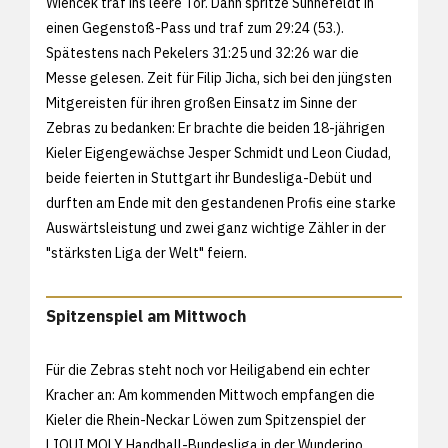
Wiencek traf ins leere Tor. Dann spritze Sunnefeldt in
einen Gegenstoß-Pass und traf zum 29:24 (53.).
Spätestens nach Pekelers 31:25 und 32:26 war die
Messe gelesen. Zeit für Filip Jicha, sich bei den jüngsten
Mitgereisten für ihren großen Einsatz im Sinne der
Zebras zu bedanken: Er brachte die beiden 18-jährigen
Kieler Eigengewächse Jesper Schmidt und Leon Ciudad,
beide feierten in Stuttgart ihr Bundesliga-Debüt und
durften am Ende mit den gestandenen Profis eine starke
Auswärtsleistung und zwei ganz wichtige Zähler in der
"stärksten Liga der Welt" feiern.
Spitzenspiel am Mittwoch
Für die Zebras steht noch vor Heiligabend ein echter
Kracher an: Am kommenden Mittwoch empfangen die
Kieler die Rhein-Neckar Löwen zum Spitzenspiel der
LIQUI MOLY Handball-Bundesliga in der Wunderino