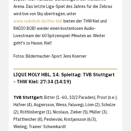
Arena. Das letzte Liga-Spiel des Jahres für die Zebras
wird live von Sky übertragen, unter
www.radiobob.de/thw-kiel
bieten der THW Kiel und
RADIO BOB! wieder einen kostenlosen Audio-
Livestream der 60 Spitzenspiel-Minuten an. Weiter
geht's zu Hause, Kiel!
Fotos: Bildermacher-Sport Jens Koerner
LIQUI MOLY HBL, 14. Spieltag: TVB Stuttgart
- THW Kiel: 27:34 (14:19)
TVB Stuttgart:
Bitter (1.-60., 10/2 Paraden), Prost (n.e.);
Häfner (4), Asgeirsson, Weiss, Faluvegi, Lönn (2), Schulze
(2), Röthlisberger (1), Nicolaus, Zieker (5), Müller (3),
Pfattheicher (4), Peshevski, Kristjansson (6/3),
Wieling; Trainer: Schweikardt