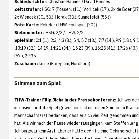
Schiedsrichter:
Christian Hannes / David Hannes
Zeitstrafen:
HSG: 7 (Possehl (11.), Vorlicek (17.), 2x de Boer (27.
2x Wiencek (30., 58.), Horak (38.), Sunnefeldt (55.))
Rote Karte:
Pekeler (THW, Foulspiel (30.))
Siebenmeter:
HSG: 2/2 / THW: 2/2
Spielfilm:
0:1 (1.), 2:3, 4:3 (8.), 5:4, 5:7 (13.), 7:7 (14.), 9:9 (18.), 
13:19 (32.), 14:19, 14:21 (34.), 15:23 (39.), 16:25 (41.), 17:26 (43.),
(57.), 29:35.
Zuschauer:
keine (Euregium, Nordhorn)
Stimmen zum Spiel:
THW-Trainer Filip Jicha in der Pressekonferenz:
Ich werde m
intensive, brutale Spiel gewonnen und nur einen Spieler im Kran
Mannschaftsarzt bedanken, dass er sich viel Zeit genommen und
hat. Als wir nach der Pause wieder rausgingen, kam Steffen lang
Ich bin zwar kein Arzt, aber er hatte definitiv eine Gehirnersch
zurück nach Kiel fahren. Wir haben sofort einen Neurologen konta