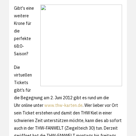
Gibt's eine
weitere
Krone für
die
perfekte
68:0-
Saison?
Die
virtuellen
Tickets
gibt’s für
die Begegnung am 2. Juni 2012 gibt es rund um die
Uhr online unter
www.thw-karten.de
. Wer lieber vor Ort
sein Ticket erstehen und damit den THW Kiel in einer
schwierien Zeit unterstützen möchte, kann dies ab sofort
auch in der THW-FANWELT (Ziegelteich 30) tun. Derzeit
geöffnet hat die THW-FANWELT montags bis freitags