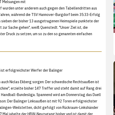
MT Melsungen mit
auf wurden unter anderem auch gegen den Tabellendritten aus
gefahren, während die TSV Hannover-Burgdorf beim 35:33-Erfolg
n sieben der bisher 13 ausgetragenen Heimspiele punktete der
t zur Sache gehen", weiß Quenstedt. "Unser Ziel ist, die
er Druck zu setzen, um so zu den so genannten einfachen
ist erfolgreichster Werfer der Balinger
nn auch Niclas Ekberg sorgen: Der schwedische Rechtsaußen ist
chine", erzielte bisher 147 Treffer und steht damit auf Rang drei
Y Handball-Bundesliga. Spannend wird am Donnerstag das Duell
son: Der Balinger Linksaußen ist mit 92 Toren erfolgreichster
lingen-Weilstetten, dicht gefolgt von Rückraum-Linkshänder
87 Mal jubelte der HBW-Neuzugang bisher und ist damit der