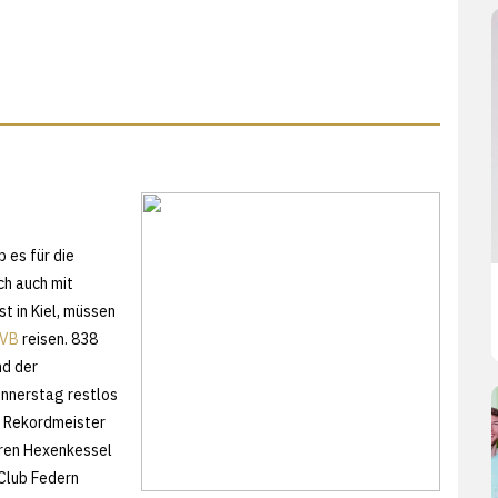
 es für die
ch auch mit
t in Kiel, müssen
TVB
reisen. 838
nd der
onnerstag restlos
en Rekordmeister
hren Hexenkessel
 Club Federn