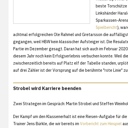
beste Torschütze 
Linkshänder Harald
Sparkassen-Arena,
Spielbericht
), war
achtmal erfolgreichen Ole Rahmel und Gretarsson die auffälligst
gegangen, weil HBW kein klassischer Aufsteiger ist. Die Resulate 
Partie im Dezember gesagt. Daran hat sich auch im Februar 202
diesem Jahr noch kein Erfolgserlebnis verbuchen konnte. Weil di
zwischenzeitlich bereits auf Platz elf der Tabelle standen, urpl
auf drei Zähler ist der Vorsprung auf die berühmte "rote Linie
Strobel wird Karriere beenden
Zwei Strategen im Gespräch: Martin Strobel und Steffen Weinho
Der Kampf um den Klassenerhalt ist eine Riesen-Aufgabe für di
Trainer Jens Bürkle, die wir bereits im
Vorbericht zum Hinspiel
aus