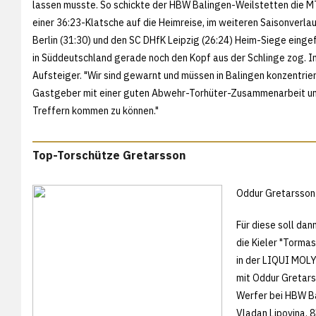
lassen musste. So schickte der HBW Balingen-Weilstetten die 
einer 36:23-Klatsche auf die Heimreise, im weiteren Saisonverl
Berlin (31:30) und den SC DHfK Leipzig (26:24) Heim-Siege ein
in Süddeutschland gerade noch den Kopf aus der Schlinge zog. I
Aufsteiger. "Wir sind gewarnt und müssen in Balingen konzentrier
Gastgeber mit einer guten Abwehr-Torhüter-Zusammenarbeit unt
Treffern kommen zu können."
Top-Torschütze Gretarsson
Oddur Gretarsson 
Für diese soll da
die Kieler "Tormas
in der LIQUI MOL
mit Oddur Gretars
Werfer bei HBW Ba
Vladan Lipovina. 