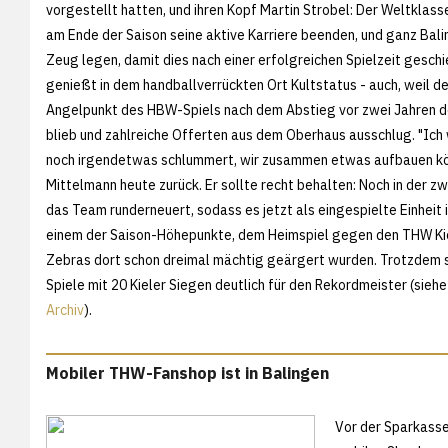
vorgestellt hatten, und ihren Kopf Martin Strobel: Der Weltklas
am Ende der Saison seine aktive Karriere beenden, und ganz Balin
Zeug legen, damit dies nach einer erfolgreichen Spielzeit geschi
genießt in dem handballverrückten Ort Kultstatus - auch, weil de
Angelpunkt des HBW-Spiels nach dem Abstieg vor zwei Jahren d
blieb und zahlreiche Offerten aus dem Oberhaus ausschlug. "Ich 
noch irgendetwas schlummert, wir zusammen etwas aufbauen kön
Mittelmann heute zurück. Er sollte recht behalten: Noch in der z
das Team runderneuert, sodass es jetzt als eingespielte Einheit 
einem der Saison-Höhepunkte, dem Heimspiel gegen den THW Kiel. 
Zebras dort schon dreimal mächtig geärgert wurden. Trotzdem s
Spiele mit 20 Kieler Siegen deutlich für den Rekordmeister (sieh
Archiv
).
Mobiler THW-Fanshop ist in Balingen
Vor der Sparkasse