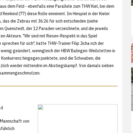
aus dem Feld - ebenfalls eine Parallele zum THW Kiel, bei dem
 Reinkind (77) diese Rolle einnimmt. Im Hinspiel in der Kieler
 das die Zebras mit 36:26 für sich entschieden (siehe
en Quenstedt, der 12 Paraden verzeichnete, und die jeweils
en Akteure. "Wir sind mit Riesen-Respekt in das Spiel
sprechen für sich", hatte THW-Trainer Filip Jicha nch der
0 wenig geändert, wenngleich der HBW Balingen-Weilstetten in
e Konkurrenz hingegen punktete, sind die Schwaben, die
ötzlich wieder mittendrin im Abstiegskampf. Von damals sieben
" zusammengeschmolzen.
ld
e Mannschaft von
führlich