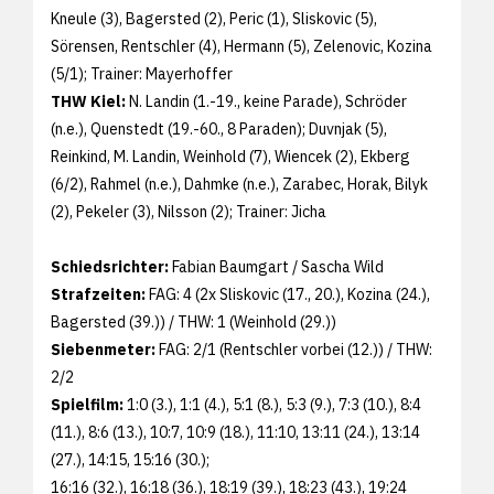
Kneule (3), Bagersted (2), Peric (1), Sliskovic (5),
Sörensen, Rentschler (4), Hermann (5), Zelenovic, Kozina
(5/1); Trainer: Mayerhoffer
THW Kiel:
N. Landin (1.-19., keine Parade), Schröder
(n.e.), Quenstedt (19.-60., 8 Paraden); Duvnjak (5),
Reinkind, M. Landin, Weinhold (7), Wiencek (2), Ekberg
(6/2), Rahmel (n.e.), Dahmke (n.e.), Zarabec, Horak, Bilyk
(2), Pekeler (3), Nilsson (2); Trainer: Jicha
Schiedsrichter:
Fabian Baumgart / Sascha Wild
Strafzeiten:
FAG: 4 (2x Sliskovic (17., 20.), Kozina (24.),
Bagersted (39.)) / THW: 1 (Weinhold (29.))
Siebenmeter:
FAG: 2/1 (Rentschler vorbei (12.)) / THW:
2/2
Spielfilm:
1:0 (3.), 1:1 (4.), 5:1 (8.), 5:3 (9.), 7:3 (10.), 8:4
(11.), 8:6 (13.), 10:7, 10:9 (18.), 11:10, 13:11 (24.), 13:14
(27.), 14:15, 15:16 (30.);
16:16 (32.), 16:18 (36.), 18:19 (39.), 18:23 (43.), 19:24