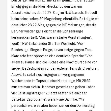
Leistungen auf sich aufmerksam gemacht. Der 23:22-
Erfolg gegen die Rhein-Neckar Löwen war ein
Ausrufezeichen, der 29:27-Sieg im Nachbarschaftsduell
beim heimstarken SC Magdeburg ebenfalls. Es folgte ein
deutlicher 28:22-Sieg gegen die MT Melsungen, der die
Berliner wieder ganz dicht an die Spitzenränge
heranrücken ließ. "Das waren starke Vorstellungen",
weiß THW-Linkshänder Steffen Weinhold. "Vier
Bundesliga-Siege in Folge, davon einige gegen Top-
Mannschaften sprechen eine deutliche Sprache." Vor
allem zu Hause sind die Füchse eine Macht: Erst eine von
sieben Begegnungen vor den eigenen Fans ging verloren.
Auswärts setzte es hingegen am vergangenen
Wochenende im Topspiel eine Niederlage: Mit 28:31
musste man sich in Hannover geschlagen geben - ohne
vier Leistungsträger. "Zuletzt hatten sie ein paar
Verletzungsprobleme", weiß Rune Dahmke. "Mir
persönlich wäre es aber lieber, sie würden Donnerstag