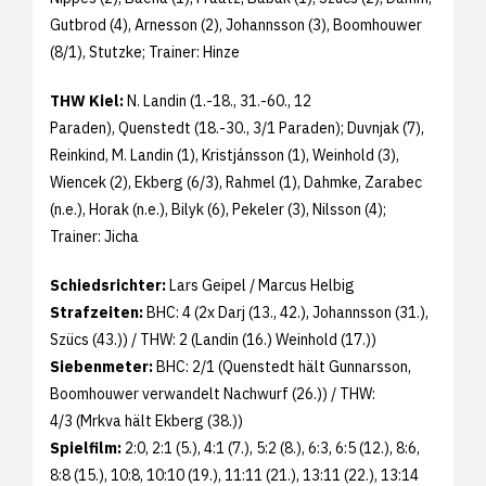
Gutbrod (4), Arnesson (2), Johannsson (3), Boomhouwer
(8/1), Stutzke; Trainer: Hinze
THW Kiel:
N. Landin (1.-18., 31.-60., 12
Paraden), Quenstedt (18.-30., 3/1 Paraden); Duvnjak (7),
Reinkind, M. Landin (1), Kristjánsson (1), Weinhold (3),
Wiencek (2), Ekberg (6/3), Rahmel (1), Dahmke, Zarabec
(n.e.), Horak (n.e.), Bilyk (6), Pekeler (3), Nilsson (4);
Trainer: Jicha
Schiedsrichter:
Lars Geipel / Marcus Helbig
Strafzeiten:
BHC: 4 (2x Darj (13., 42.), Johannsson (31.),
Szücs (43.)) / THW: 2 (Landin (16.) Weinhold (17.))
Siebenmeter:
BHC: 2/1 (Quenstedt hält Gunnarsson,
Boomhouwer verwandelt Nachwurf (26.)) / THW:
4/3 (Mrkva hält Ekberg (38.))
Spielfilm:
2:0, 2:1 (5.), 4:1 (7.), 5:2 (8.), 6:3, 6:5 (12.), 8:6,
8:8 (15.),
10:8, 10:10 (19.), 11:11 (21.), 13:11 (22.), 13:14