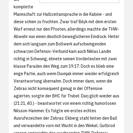
komplette
Mannschaft zur Halbzeitansprache in die Kabine - und
diese schien zu fruchten. Zwar traf Bilyk mit dem ersten
Wurf erneut nur den Pfosten, allerdings machte die THW-
Abwehr nun einen deutlich beweglicheren Eindruck. Hinter
dem sich langsam zum Bollwerk aufschwingenden
schwarzen Defensiv-Verbund kam auch Niklas Landin
richtig in Schwung, ebnete seinen Vorderleuten mit zwei
klasse Paraden den Weg zum 19:17. Doch es blieb eine
enge Partie, auch wenn Duvnjak immer wieder erfolgreich
Verantwortung übernahm. Doch immer dann, wenn die
Zebras nicht konsequent genug in der Offensive
agierten, sorgte der BHC für Trubel: Darj glich wieder aus
(21:21, 40.) - beantwortet von einem richtig humorlosen
Nilsson-Hammer. Es folgte ein erstes echtes
Ausrufezeichen der Zebras: Ekberg stahl hinten den Ball
und verwandelte vorn mit Wucht in den Winkel, Gutbrod
verzog angesichts des wachsenden THW-Defensiv-