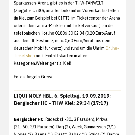
Sparkassen-Arena gibt es in der THW-FANWELT
(Ziegelteich 30), an allen bekannten Vorverkaufsstellen
(in Kiel zum Beispiel bei CITTI, im Ticketcenter der Arena
oder in den famila-Märkten mit Ticketverkauf), an der
telefonischen Hotline 01806 30 02 34 (0,20 Euro/Anruf
aus dem dt. Festnetz, max. 0,60 Euro/Anruf aus dem
deutschen Mobilfunknetz) und rund um die Uhr im
Online-
Ticketshop
noch Eintrittskarten in allen
Kategorien.Weiter geht's, Kiel!
Fotos: Angela Grewe
LIQUI MOLY HBL, 6. Spieltag, 19.09.2019:
Bergischer HC - THW Kiel: 29:34 (17:17)
Bergischer HC:
Rudeck (1.-30., 3 Paraden), Mrkva
(31.-60., 3/1 Paraden); Darj (2), Weck, Gunnarsson (3/1),
Nippes (2), Baena (1), Fraatz, Babak (1), Szücs (2), Damm,