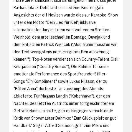
hatte die Mannschaft sich darum gekümmert, dass jeder
Rathausplatz-Debütant ein Lied zum Besten gab.
Angesichts der elf Novizen wurde dies zur Karaoke-Show
unter dem Motto "Dein Lied für Kiel", inklusive
internationaler Jury mit dem wohlwollenden Steffen
Weinhold, dem urteilsschnellen Domagoj Duvnjak und
dem kritischen Patrick Wiencek ("Also früher mussten wir
den Text wenigstens noch einigermaßen auswendig
kennen!"). Top-Noten verdienten sich Country-Talent Gisli
Kristjánsson ("Country Roads"), Ole Rahmel für seine
emotionale Performance des Sportfreunde-Stiller-
Songs "Ein Kompliment" sowie Lukas Nilsson, der zu
"Båten Anna" die beste Tanzleistung des Abends
ablieferte. Für Magnus Landin ("København"), der den
Nachteil des letzten Auftritts unter fortgeschrittenem
Getränkekonsum hatte, gab es hingegen vernichtende
Kritik von Showmaster Dahmke: "Zum Glück spielt er gut
Handball." Sogar Alfred Gislason griff zum Mikro und