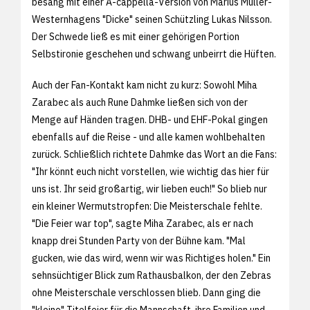
besang mit einer A-cappella-Version von Marius Müller-
Westernhagens "Dicke" seinen Schützling Lukas Nilsson.
Der Schwede ließ es mit einer gehörigen Portion
Selbstironie geschehen und schwang unbeirrt die Hüften.
Auch der Fan-Kontakt kam nicht zu kurz: Sowohl Miha
Zarabec als auch Rune Dahmke ließen sich von der
Menge auf Händen tragen. DHB- und EHF-Pokal gingen
ebenfalls auf die Reise - und alle kamen wohlbehalten
zurück. Schließlich richtete Dahmke das Wort an die Fans:
"Ihr könnt euch nicht vorstellen, wie wichtig das hier für
uns ist. Ihr seid großartig, wir lieben euch!" So blieb nur
ein kleiner Wermutstropfen: Die Meisterschale fehlte.
"Die Feier war top", sagte Miha Zarabec, als er nach
knapp drei Stunden Party von der Bühne kam. "Mal
gucken, wie das wird, wenn wir was Richtiges holen." Ein
sehnsüchtiger Blick zum Rathausbalkon, der den Zebras
ohne Meisterschale verschlossen blieb. Dann ging die
"kleine" Titelfeier für die Mannschaft, ihre Familien und