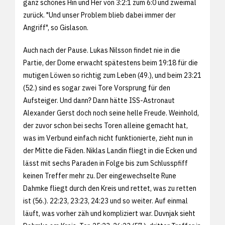
ganz schönes Hin und Her von 3:2:1 zum 6:0 und zweimal
zurück. "Und unser Problem blieb dabei immer der
Angriff", so Gislason.
Auch nach der Pause. Lukas Nilsson findet nie in die
Partie, der Dome erwacht spätestens beim 19:18 für die
mutigen Löwen so richtig zum Leben (49.), und beim 23:21
(52.) sind es sogar zwei Tore Vorsprung für den
Aufsteiger. Und dann? Dann hätte ISS-Astronaut
Alexander Gerst doch noch seine helle Freude. Weinhold,
der zuvor schon bei sechs Toren alleine gemacht hat,
was im Verbund einfach nicht funktionierte, zieht nun in
der Mitte die Fäden. Niklas Landin fliegt in die Ecken und
lässt mit sechs Paraden in Folge bis zum Schlusspfiff
keinen Treffer mehr zu. Der eingewechselte Rune
Dahmke fliegt durch den Kreis und rettet, was zu retten
ist (56.). 22:23, 23:23, 24:23 und so weiter. Auf einmal
läuft, was vorher zäh und kompliziert war. Duvnjak sieht