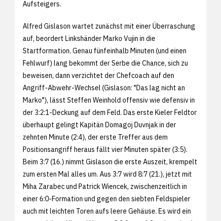
Aufsteigers.
Alfred Gislason wartet zunächst mit einer Überraschung
auf, beordert Linkshänder Marko Vujin in die
Startformation. Genau fünfeinhalb Minuten (und einen
Fehlwurf) lang bekommt der Serbe die Chance, sich zu
beweisen, dann verzichtet der Chefcoach auf den
Angriff-Abwehr-Wechsel (Gislason: "Das lag nicht an
Marko"), lässt Steffen Weinhold offensiv wie defensiv in
der 3:2:1-Deckung auf dem Feld. Das erste Kieler Feldtor
überhaupt gelingt Kapitän Domagoj Duvnjak in der
zehnten Minute (2:4), der erste Treffer aus dem
Positionsangriff heraus fällt vier Minuten später (3:5).
Beim 3:7 (16.) nimmt Gislason die erste Auszeit, krempelt
zum ersten Mal alles um. Aus 3:7 wird 8:7 (21.), jetzt mit
Miha Zarabec und Patrick Wiencek, zwischenzeitlich in
einer 6:0-Formation und gegen den siebten Feldspieler
auch mit leichten Toren aufs leere Gehäuse. Es wird ein