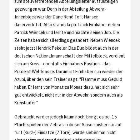
zum stellvertretenden Abteilungsleiter aufzusteigen
gezwungen war. Denn in der Abteilung Abwehr-
Innenblock war der Däne René Toft Hansen
dauerverletzt. Also stand da plötzlich Firnhaber neben
Patrick Wiencek und lernte und machte seinen Job. Die
Zeiten haben sich allerdings geändert. Neben Wiencek
steht jetzt Hendrik Pekeler. Das Duo bildet auch in der
deutschen Nationalmannschaft den Mittelblock, verdient
sich am Kreis - ebenfalls Firnhabers Position - das
Prädikat Weltklasse. Darum ist Firnhaber nun wieder der
Azubi, über den sein Trainer sagt: "Flamme muss Geduld
haben. Er lernt von Monat zu Monat dazu, hat sich sehr
gut entwickelt, nicht nur in der Abwehr, sondern auch als
Kreisläufer."
Gebraucht wird er jedoch kaum noch, bringt es bei 15
Pflichtspielen der Zebras in dieser Saison bisher nur auf
fünf (Kurz-) Einsätze (7 Tore), wurde siebenmal nicht