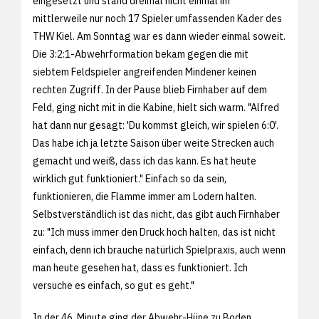
eingesetzt und stand dreimal nicht einmal im
mittlerweile nur noch 17 Spieler umfassenden Kader des
THW Kiel. Am Sonntag war es dann wieder einmal soweit.
Die 3:2:1-Abwehrformation bekam gegen die mit
siebtem Feldspieler angreifenden Mindener keinen
rechten Zugriff. In der Pause blieb Firnhaber auf dem
Feld, ging nicht mit in die Kabine, hielt sich warm. "Alfred
hat dann nur gesagt: 'Du kommst gleich, wir spielen 6:0'.
Das habe ich ja letzte Saison über weite Strecken auch
gemacht und weiß, dass ich das kann. Es hat heute
wirklich gut funktioniert." Einfach so da sein,
funktionieren, die Flamme immer am Lodern halten.
Selbstverständlich ist das nicht, das gibt auch Firnhaber
zu: "Ich muss immer den Druck hoch halten, das ist nicht
einfach, denn ich brauche natürlich Spielpraxis, auch wenn
man heute gesehen hat, dass es funktioniert. Ich
versuche es einfach, so gut es geht."
In der 46. Minute ging der Abwehr-Hüne zu Boden,