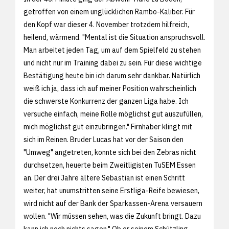
getroffen von einem unglücklichen Rambo-Kaliber. Für
den Kopf war dieser 4. November trotzdem hilfreich,
heilend, wärmend. "Mental ist die Situation anspruchsvoll.
Man arbeitet jeden Tag, um auf dem Spielfeld zu stehen
und nicht nur im Training dabei zu sein. Für diese wichtige
Bestätigung heute bin ich darum sehr dankbar. Natürlich
weiß ich ja, dass ich auf meiner Position wahrscheinlich
die schwerste Konkurrenz der ganzen Liga habe. Ich
versuche einfach, meine Rolle möglichst gut auszufüllen,
mich möglichst gut einzubringen." Firnhaber klingt mit
sich im Reinen. Bruder Lucas hat vor der Saison den
"Umweg" angetreten, konnte sich bei den Zebras nicht
durchsetzen, heuerte beim Zweitligisten TuSEM Essen
an. Der drei Jahre ältere Sebastian ist einen Schritt
weiter, hat unumstritten seine Erstliga-Reife bewiesen,
wird nicht auf der Bank der Sparkassen-Arena versauern
wollen. "Wir müssen sehen, was die Zukunft bringt. Dazu
kann ich noch nichts sagen." Ob er seinem Schützling