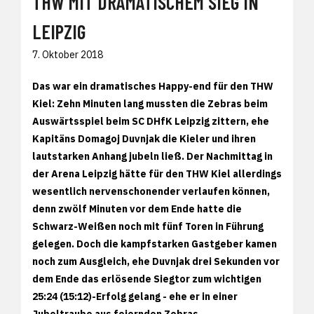
THW MIT DRAMATISCHEM SIEG IN
LEIPZIG
7. Oktober 2018
Das war ein dramatisches Happy-end für den THW
Kiel: Zehn Minuten lang mussten die Zebras beim
Auswärtsspiel beim SC DHfK Leipzig zittern, ehe
Kapitäns Domagoj Duvnjak die Kieler und ihren
lautstarken Anhang jubeln ließ. Der Nachmittag in
der Arena Leipzig hätte für den THW Kiel allerdings
wesentlich nervenschonender verlaufen können,
denn zwölf Minuten vor dem Ende hatte die
Schwarz-Weißen noch mit fünf Toren in Führung
gelegen. Doch die kampfstarken Gastgeber kamen
noch zum Ausgleich, ehe Duvnjak drei Sekunden vor
dem Ende das erlösende Siegtor zum wichtigen
25:24 (15:12)-Erfolg gelang - ehe er in einer
Jubeltraube aus feiernden Zebras