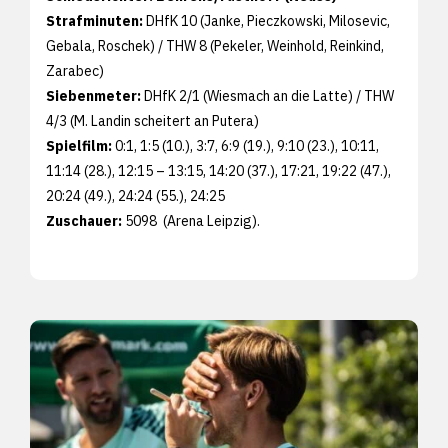
Strafminuten:
DHfK 10 (Janke, Pieczkowski, Milosevic,
Gebala, Roschek) / THW 8 (Pekeler, Weinhold, Reinkind,
Zarabec)
Siebenmeter:
DHfK 2/1 (Wiesmach an die Latte) / THW
4/3 (M. Landin scheitert an Putera)
Spielfilm:
0:1, 1:5 (10.), 3:7, 6:9 (19.), 9:10 (23.), 10:11,
11:14 (28.), 12:15 – 13:15, 14:20 (37.), 17:21, 19:22 (47.),
20:24 (49.), 24:24 (55.), 24:25
Zuschauer:
5098 (Arena Leipzig).