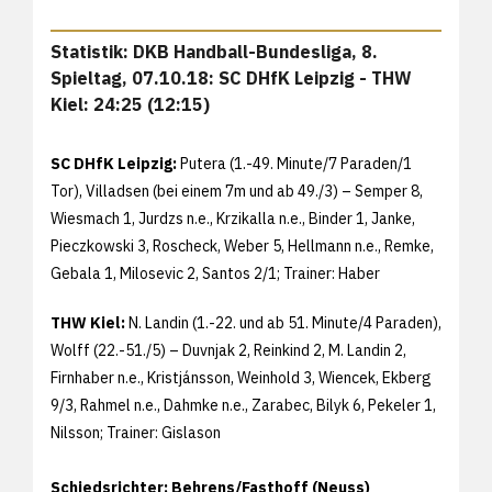
Statistik: DKB Handball-Bundesliga, 8.
Spieltag, 07.10.18: SC DHfK Leipzig - THW
Kiel: 24:25 (12:15)
SC DHfK Leipzig:
Putera (1.-49. Minute/7 Paraden/1
Tor), Villadsen (bei einem 7m und ab 49./3) – Semper 8,
Wiesmach 1, Jurdzs n.e., Krzikalla n.e., Binder 1, Janke,
Pieczkowski 3, Roscheck, Weber 5, Hellmann n.e., Remke,
Gebala 1, Milosevic 2, Santos 2/1; Trainer: Haber
THW Kiel:
N. Landin (1.-22. und ab 51. Minute/4 Paraden),
Wolff (22.-51./5) – Duvnjak 2, Reinkind 2, M. Landin 2,
Firnhaber n.e., Kristjánsson, Weinhold 3, Wiencek, Ekberg
9/3, Rahmel n.e., Dahmke n.e., Zarabec, Bilyk 6, Pekeler 1,
Nilsson; Trainer: Gislason
Schiedsrichter: Behrens/Fasthoff (Neuss)