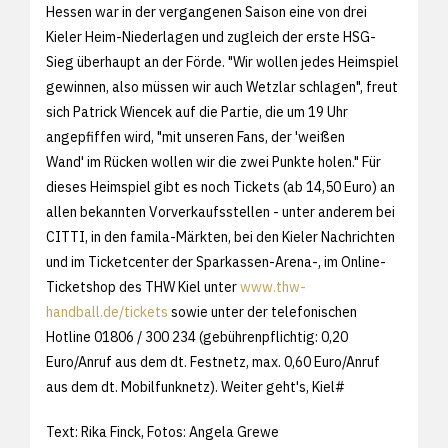
Hessen war in der vergangenen Saison eine von drei
Kieler Heim-Niederlagen und zugleich der erste HSG-
Sieg überhaupt an der Förde. "Wir wollen jedes Heimspiel
gewinnen, also müssen wir auch Wetzlar schlagen", freut
sich Patrick Wiencek auf die Partie, die um 19 Uhr
angepfiffen wird, "mit unseren Fans, der 'weißen
Wand' im Rücken wollen wir die zwei Punkte holen." Für
dieses Heimspiel gibt es noch Tickets (ab 14,50 Euro) an
allen bekannten Vorverkaufsstellen - unter anderem bei
CITTI, in den famila-Märkten, bei den Kieler Nachrichten
und im Ticketcenter der Sparkassen-Arena-, im Online-
Ticketshop des THW Kiel unter
www.thw-
handball.de/tickets
sowie unter der telefonischen
Hotline 01806 / 300 234 (gebührenpflichtig: 0,20
Euro/Anruf aus dem dt. Festnetz, max. 0,60 Euro/Anruf
aus dem dt. Mobilfunknetz). Weiter geht's, Kiel#
Text: Rika Finck, Fotos: Angela Grewe