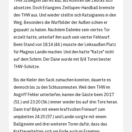
THW zu Beginn sah es aus, als könnten die Zebras sich
absetzen. Doch Erlangens Zeitlupen-Handball bremste
den THW aus. Und wieder stellte sich Katsigiannis in den
Weg. Besonders die Wurfbilder der Außen schien er
gepaukt zu haben. Nachdem Dahmke sein viertes Tor
erzielt hatte, unterlief ihm auch sein vierter Fehlwurf.
Beim Stand von 18:14 (44.) musste der Linksaußen Platz
für Magnus Landin machen. Und den hatte "Katze" nicht
auf dem Schirm. Der Däne wurde mit 8/4 Toren bester
THW-Schütze.
Bis die Kieler den Sack zumachen konnten, dauerte es
dennoch bis zu den Schlussminuten. Weil dem THW im
Angriff Fehler unterliefen, kamen die Gäste beim 20:17
(51.) und 23:20 (56.) immer wieder bis auf drei Tore heran.
Dann traf Bilyk mit einem kraftvollen Freiwurf zum
umjubelten 24:20 (57.) und Landin sorgte mit einem
Ballgewinn und drei weiteren Toren dafür, dass das
Kräfteverhältnis sich am Ende auch im Ergebnis