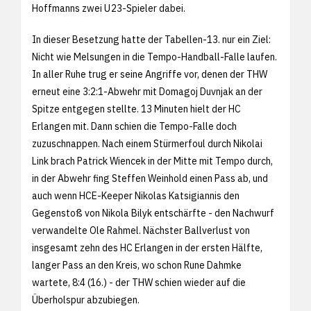
Hoffmanns zwei U 23-Spieler dabei.
In dieser Besetzung hatte der Tabellen-13. nur ein Ziel:
Nicht wie Melsungen in die Tempo-Handball-Falle laufen.
In aller Ruhe trug er seine Angriffe vor, denen der THW
erneut eine 3:2:1-Abwehr mit Domagoj Duvnjak an der
Spitze entgegen stellte. 13 Minuten hielt der HC
Erlangen mit. Dann schien die Tempo-Falle doch
zuzuschnappen. Nach einem Stürmerfoul durch Nikolai
Link brach Patrick Wiencek in der Mitte mit Tempo durch,
in der Abwehr fing Steffen Weinhold einen Pass ab, und
auch wenn HCE-Keeper Nikolas Katsigiannis den
Gegenstoß von Nikola Bilyk entschärfte - den Nachwurf
verwandelte Ole Rahmel. Nächster Ballverlust von
insgesamt zehn des HC Erlangen in der ersten Hälfte,
langer Pass an den Kreis, wo schon Rune Dahmke
wartete, 8:4 (16.) - der THW schien wieder auf die
Überholspur abzubiegen.