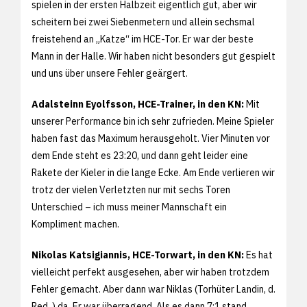
spielen in der ersten Halbzeit eigentlich gut, aber wir
scheitern bei zwei Siebenmetern und allein sechsmal
freistehend an „Katze“ im HCE-Tor. Er war der beste
Mann in der Halle. Wir haben nicht besonders gut gespielt
und uns über unsere Fehler geärgert.
Adalsteinn Eyolfsson, HCE-Trainer, in den KN:
Mit
unserer Performance bin ich sehr zufrieden. Meine Spieler
haben fast das Maximum herausgeholt. Vier Minuten vor
dem Ende steht es 23:20, und dann geht leider eine
Rakete der Kieler in die lange Ecke. Am Ende verlieren wir
trotz der vielen Verletzten nur mit sechs Toren
Unterschied – ich muss meiner Mannschaft ein
Kompliment machen.
Nikolas Katsigiannis, HCE-Torwart, in den KN:
Es hat
vielleicht perfekt ausgesehen, aber wir haben trotzdem
Fehler gemacht. Aber dann war Niklas (Torhüter Landin, d.
Red. ) da. Er war überragend. Als es dann 7:1 stand,