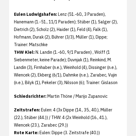
Eulen Ludwigshafen:
Lenz (51.-60., 3 Paraden),
Hanemann (1.-51., 11/1 Paraden); Stüber (1), Salger (2),
Dietrich (2), Scholz (2), Haider (1), Feld (4), Falk (1),
Hofmann, Durak (2), Bührer (3/3), Müller (1), Dippe;
Trainer: Matschke
THW Kiel:
N. Landin (1.-60., 9/1 Paraden) , Wolff (1
Siebenmeter, keine Parade); Duvnjak (1), Reinkind, M.
Landin (3), Firnhaber (n.e.), Weinhold (4), Dissinger (n.e.),
Wiencek (2), Ekberg (6/1), Dahmke (n.e.), Zarabec, Vujin
(n.e.), Bilyk (1), Pekeler (3), Nilsson (6); Trainer: Gislason
Schiedsrichter:
Martin Thöne / Marijo Zupanovic
Zeitstrafen:
Eulen: 4 (3x Dippe (14., 35., 40.), Müller
(22.), Stüber (44.)) / THW: 4 (2x Weinhold (16., 41.),
Wiencek (23.), Zarabec (29.))
Rote Karte:
Eulen: Dippe (3. Zeitstrafe (40.))