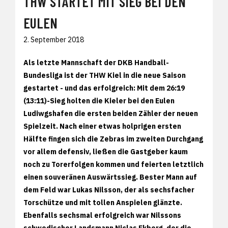
THW STARTET MIT SIEG BEI DEN
EULEN
2. September 2018
Als letzte Mannschaft der DKB Handball-
Bundesliga ist der THW Kiel in die neue Saison
gestartet - und das erfolgreich: Mit dem 26:19
(13:11)-Sieg holten die Kieler bei den Eulen
Ludiwgshafen die ersten beiden Zähler der neuen
Spielzeit. Nach einer etwas holprigen ersten
Hälfte fingen sich die Zebras im zweiten Durchgang
vor allem defensiv, ließen die Gastgeber kaum
noch zu Torerfolgen kommen und feierten letztlich
einen souveränen Auswärtssieg. Bester Mann auf
dem Feld war Lukas Nilsson, der als sechsfacher
Torschütze und mit tollen Anspielen glänzte.
Ebenfalls sechsmal erfolgreich war Nilssons
schwedischer Landsmann Niclas Ekberg, der die