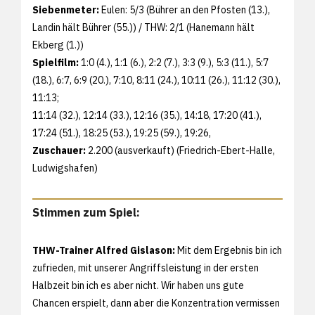
Siebenmeter:
Eulen: 5/3 (Bührer an den Pfosten (13.),
Landin hält Bührer (55.)) / THW: 2/1 (Hanemann hält
Ekberg (1.))
Spielfilm:
1:0 (4.), 1:1 (6.), 2:2 (7.), 3:3 (9.), 5:3 (11.), 5:7
(18.), 6:7, 6:9 (20.), 7:10, 8:11 (24.), 10:11 (26.), 11:12 (30.),
11:13;
11:14 (32.), 12:14 (33.), 12:16 (35.), 14:18, 17:20 (41.),
17:24 (51.), 18:25 (53.), 19:25 (59.), 19:26,
Zuschauer:
2.200 (ausverkauft) (Friedrich-Ebert-Halle,
Ludwigshafen)
Stimmen zum Spiel:
THW-Trainer Alfred Gislason:
Mit dem Ergebnis bin ich
zufrieden, mit unserer Angriffsleistung in der ersten
Halbzeit bin ich es aber nicht. Wir haben uns gute
Chancen erspielt, dann aber die Konzentration vermissen