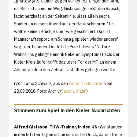
Ignatow (49), Landin gegen Kunkel (52.), irgendein Arm,
ein Bein ist immer im Weg. Gislason genießt den Rausch,
lacht herzhaft an der Seitenlinie, lässt allein sechs
Spieler an diesem Abend auf der Bank schmoren. "Ich
wollte keinen Bruch, es lief wie geschmiert. Das ist
Mannschaftssport, am Sonntag spielen wieder andere",
sagt der Isländer. Der letzte Punkt dieses 17-Tore-
Wahnsinns gelingt Hendrik Pekeler. Symptomatisch: Der
Kieler Kreisläufer trifft das leere Tor der MT an einem
Abend, an dem den Zebras fast alles gelingen wollte.
(Von Tamo Schwarz, aus den
Kieler Nachrichten
vom
28.09.2018, Foto: Archiv/
Sascha Klahn
)
Stimmen zum Spiel in den Kieler Nachrichten
Alfred Gislason, THW-Trainer, in den KN:
Wir standen
in den letzten Tagen schon sehr unter Druck, darum freue