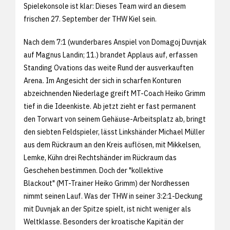
Spielekonsole ist klar: Dieses Team wird an diesem
frischen 27. September der THW Kiel sein.
Nach dem 7:1 (wunderbares Anspiel von Domagoj Duvnjak
auf Magnus Landin; 11.) brandet Applaus auf, erfassen
Standing Ovations das weite Rund der ausverkauften
Arena. Im Angesicht der sich in scharfen Konturen
abzeichnenden Niederlage greift MT-Coach Heiko Grimm
tief in die Ideenkiste. Ab jetzt zieht er fast permanent
den Torwart von seinem Gehäuse-Arbeitsplatz ab, bringt
den siebten Feldspieler, lässt Linkshänder Michael Müller
aus dem Rückraum an den Kreis auflösen, mit Mikkelsen,
Lemke, Kühn drei Rechtshänder im Rückraum das
Geschehen bestimmen. Doch der "kollektive
Blackout" (MT-Trainer Heiko Grimm) der Nordhessen
nimmt seinen Lauf. Was der THW in seiner 3:2:1-Deckung
mit Duvnjak an der Spitze spielt, ist nicht weniger als
Weltklasse. Besonders der kroatische Kapitän der