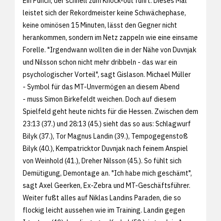
Ein Punch, der schnell zum Knock-out führt. Dieses Mal
leistet sich der Rekordmeister keine Schwächephase,
keine ominösen 15 Minuten, lässt den Gegner nicht
herankommen, sondern im Netz zappeln wie eine einsame
Forelle. "Irgendwann wollten die in der Nähe von Duvnjak
und Nilsson schon nicht mehr dribbeln - das war ein
psychologischer Vorteil", sagt Gislason. Michael Müller
- Symbol für das MT-Unvermögen an diesem Abend
- muss Simon Birkefeldt weichen. Doch auf diesem
Spielfeld geht heute nichts für die Hessen. Zwischen dem
23:13 (37.) und 28:13 (45.) sieht das so aus: Schlagwurf
Bilyk (37.), Tor Magnus Landin (39.), Tempogegenstoß
Bilyk (40.), Kempatricktor Duvnjak nach feinem Anspiel
von Weinhold (41.), Dreher Nilsson (45.). So fühlt sich
Demütigung, Demontage an. "Ich habe mich geschämt",
sagt Axel Geerken, Ex-Zebra und MT-Geschäftsführer.
Weiter fußt alles auf Niklas Landins Paraden, die so
flockig leicht aussehen wie im Training. Landin gegen