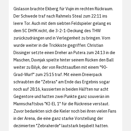
Gislason brachte Ekberg für Vujin im rechten Rückraum.
Der Schwede traf nach Rahmels Steal zum 22:11 ins
leere Tor. Auch mit dem siebten Feldspieler gelang es
dem SC DHfK nicht, die 3-2-1-Deckung des THW
zurückzudrängen und in Verlegenheit zu bringen. Vorn
wurde weiter in die Trickkiste gegriffen: Christian
Dissinger setzte einen Dreher an Putera zum 24:13 in die
Maschen, Duvnjak spielte hinter seinem Rücken den Ball
weiter zu Bilyk, der von Rechtsaußen mit einem "90-
Grad-Wurf" zum 25:15 traf. Mit einem Dreierpack
schraubten die "Zebras" am Ende das Ergebnis sogar
noch auf 28:16, kassierten in beiden Hälften nur acht
Gegentore und hatten zwei Punkte ganz souverän im
Mannschaftsbus "KI-EL 1" für die Rückreise verstaut.
Zuvor bedankten sich die Kieler noch bei ihren vielen Fans
in der Arena, die eine ganz starke Vorstellung der
dezimierten "Zebraherde" lautstark bejubelt hatten.