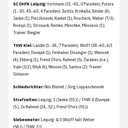
SC DHfK Leipzig:
Vortmann (31.-45., 0 Paraden), Putera
(1.-30., 45.-60., 4 Paraden); Jurdzs, Krzikalla, Binder (4),
Janke (1), Pieczkowski, Kunkel (1), Roscheck, Weber (7/3),
Rivesjö (1), Strosack, Remke, Meschke, Milosevic (1);
Trainer: Biegler
THW Kiel:
Landin (1.-38., 7 Paraden), Wolff (38.-60., 6/1
Paraden); Duvnjak (1), Firnhaber, Dissinger (1), Wiencek
(4), Ekberg (1), Frend Öfors, Rahmel (5), Zarabec (n.e.),
Vujin (3/2), Bilyk (6), Nilsson (5), Santos (2); Trainer:
Gislason
Schiedsrichter:
Nils Blümel / Jörg Loppaschewski
Strafzeiten:
Leipzig: 1 (Janke (55.)) / THW: 4 (Duvnjak
(5.), 2x Rahmel (24., 52.), Frend Öfors (55.))
Siebenmeter:
Leipzig: 4/3 (Wolff hält Weber
(58.)) / THW: 2/2