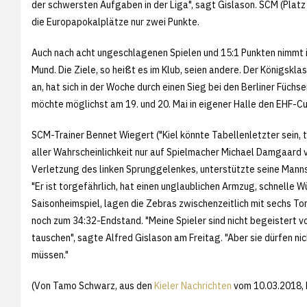
der schwersten Aufgaben in der Liga", sagt Gislason. SCM (Platz
die Europapokalplätze nur zwei Punkte.
Auch nach acht ungeschlagenen Spielen und 15:1 Punkten nimmt
Mund. Die Ziele, so heißt es im Klub, seien andere. Der Königsk
an, hat sich in der Woche durch einen Sieg bei den Berliner Füchse
möchte möglichst am 19. und 20. Mai in eigener Halle den EHF-Cup
SCM-Trainer Bennet Wiegert ("Kiel könnte Tabellenletzter sein,
aller Wahrscheinlichkeit nur auf Spielmacher Michael Damgaard v
Verletzung des linken Sprunggelenkes, unterstützte seine Manns
"Er ist torgefährlich, hat einen unglaublichen Armzug, schnelle W
Saisonheimspiel, lagen die Zebras zwischenzeitlich mit sechs Tor
noch zum 34:32-Endstand. "Meine Spieler sind nicht begeistert 
tauschen", sagte Alfred Gislason am Freitag. "Aber sie dürfen n
müssen."
(Von Tamo Schwarz, aus den
Kieler Nachrichten
vom 10.03.2018, 