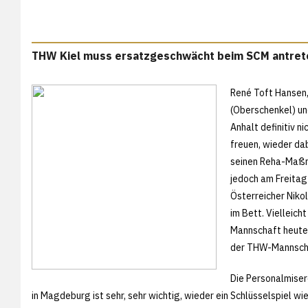
THW Kiel muss ersatzgeschwächt beim SCM antret
René Toft Hansen
(Oberschenkel) un
Anhalt definitiv n
freuen, wieder dab
seinen Reha-Maßna
jedoch am Freitag
Österreicher Nikola
im Bett. Vielleich
Mannschaft heute 
der THW-Mannscha
Die Personalmiser
in Magdeburg ist sehr, sehr wichtig, wieder ein Schlüsselspiel wi