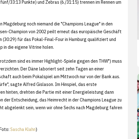
 fünf/33:13 Punkte) und Zebras (6./31:15) trennen im Rennen um
 in Magdeburg noch niemand die "Champions League" in den
lassen-Champion von 2002 peilt erneut das europäische Geschäft
n (30:29) für das Pokal-Final-Four in Hamburg qualifiziert und
 in die eigene Vitrine holen.
 trotzdem sind es immer Highlight-Spiele gegen den THW") muss
erzichten. Der Däne laboriert seit zehn Tagen an einer
chaft auch beim Pokalspiel am Mittwoch nur von der Bank aus.
ürfe", sagte Alfred Gislason. Im Hinspiel, das erste
en hinten, drehten die Partie mit einer Energieleistung dann
von der Entscheidung, das Heimrecht in der Champions League zu
icht abgelenkt sein, wenn wir ohne Sechs nach Magdeburg fahren
Foto:
Sascha Klahn
)