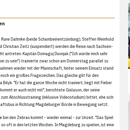
en
, Rune Dahmke (beide Schambeinentzündung), Steffen Weinhold
d Christian Zeitz (suspendiert) werden die Reise nach Sachsen-
icht antreten. Kapitän Domagoj Duvnjak ("Ich würde mich sehr
ei zu sein") trainierte zwar schon am Donnerstag parallel zu
hmen wieder mit der Mannschaft, hinter seinem Einsatz stand
 noch ein großes Fragezeichen. Das gleiche gilt für den
 Bilyk. "Er hat die ganze Woche nicht trainiert, liegt mit Fieber
t kommt er auch nicht mit", berichtete Gislason, der seine
zum Abschlusstraining (inklusive Videostudium) bittet, ehe sich
ftsbus in Richtung Magdeburger Börde in Bewegung setzt.
e bei den Zebras kommt - wieder einmal - zur Unzeit. "Das Spiel
e so oft in den letzten Wochen. In Magdeburg zu spielen, ist eine