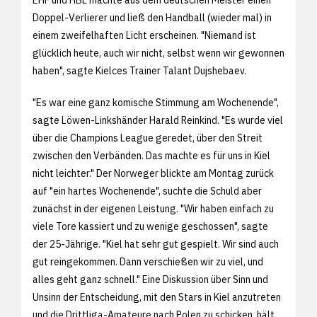
Doppel-Verlierer und ließ den Handball (wieder mal) in
einem zweifelhaften Licht erscheinen. "Niemand ist
glücklich heute, auch wir nicht, selbst wenn wir gewonnen
haben", sagte Kielces Trainer Talant Dujshebaev.
"Es war eine ganz komische Stimmung am Wochenende",
sagte Löwen-Linkshänder Harald Reinkind. "Es wurde viel
über die Champions League geredet, über den Streit
zwischen den Verbänden. Das machte es für uns in Kiel
nicht leichter." Der Norweger blickte am Montag zurück
auf "ein hartes Wochenende", suchte die Schuld aber
zunächst in der eigenen Leistung. "Wir haben einfach zu
viele Tore kassiert und zu wenige geschossen", sagte
der 25-Jährige. "Kiel hat sehr gut gespielt. Wir sind auch
gut reingekommen. Dann verschießen wir zu viel, und
alles geht ganz schnell." Eine Diskussion über Sinn und
Unsinn der Entscheidung, mit den Stars in Kiel anzutreten
und die Drittliga-Amateure nach Polen zu schicken, hält