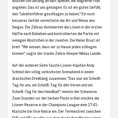
wollten von Anfang an hart spielen, die Angreifer früh
angehen. Das ist uns gelungen. Es ist ein gutes Gefühl,
den Tabellenführer geschlagen zu haben." Ein noch
besseres Gefühl vermittelte die Art und Weise des
Sieges. Die Zebras dominierten die Löwen in der ersten
Hälfte nach Belieben und kontrollierten die Partie mit
wenigen Abstrichen in der zweiten. Die Kieler Brust ist
breit. "Wir wissen, dass wir zu Hause jeden schlagen
können", sagte der starke Zebra-Keeper Niklas Landin.
Auf der anderen Seite fasste Löwen-Kapitän Andy
Schmid den völlig verkorksten Sonnabend in einem
drastischen Dreiklang zusammen. "Das war ein Scheiß-
Tag für uns, ein Scheiß-Tag für den Verein und ein
Scheiß-Tag für den Handball", meinte der Schweizer.
Zwei Stunden vor der herben Pleite in Kiel steckte die
Löwen-Reserve in der Champions League eine 17:41-
Klatsche bei Vive Kielce ein. Der Terminstreit zwischen
EHF und HBL machte aus dem deutschen Meister einen