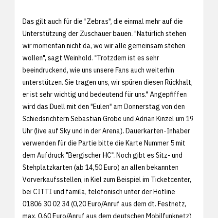
Das gilt auch für die "Zebras", die einmal mehr auf die
Unterstützung der Zuschauer bauen. "Natürlich stehen
wir momentan nicht da, wo wir alle gemeinsam stehen
wollen", sagt Weinhold. "Trotzdem ist es sehr
beeindruckend, wie uns unsere Fans auch weiterhin
unterstützen. Sie tragen uns, wir spüren diesen Rückhalt,
er ist sehr wichtig und bedeutend für uns." Angepfiffen
wird das Duell mit den "Eulen" am Donnerstag von den
Schiedsrichtern Sebastian Grobe und Adrian Kinzel um 19
Uhr (live auf Sky und in der Arena). Dauerkarten-Inhaber
verwenden für die Partie bitte die Karte Nummer 5 mit
dem Aufdruck "Bergischer HC". Noch gibt es Sitz- und
Stehplatzkarten (ab 14,50 Euro) an allen bekannten
Vorverkaufsstellen, in Kiel zum Beispiel im Ticketcenter,
bei CITTI und famila, telefonisch unter der Hotline
01806 30 02 34 (0,20 Euro/Anruf aus dem dt. Festnetz,
max. 0,60 Euro/Anruf aus dem deutschen Mobilfunknetz)