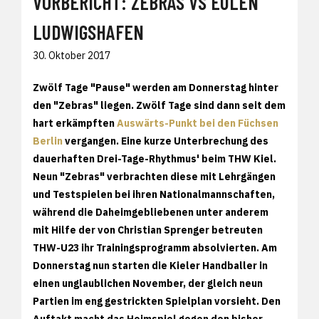
VORBERICHT: ZEBRAS VS EULEN
LUDWIGSHAFEN
30. Oktober 2017
Zwölf Tage "Pause" werden am Donnerstag hinter
den "Zebras" liegen. Zwölf Tage sind dann seit dem
hart erkämpften
Auswärts-Punkt bei den Füchsen
Berlin
vergangen. Eine kurze Unterbrechung des
dauerhaften Drei-Tage-Rhythmus' beim THW Kiel.
Neun "Zebras" verbrachten diese mit Lehrgängen
und Testspielen bei ihren Nationalmannschaften,
während die Daheimgebliebenen unter anderem
mit Hilfe der von Christian Sprenger betreuten
THW-U23 ihr Trainingsprogramm absolvierten. Am
Donnerstag nun starten die Kieler Handballer in
einen unglaublichen November, der gleich neun
Partien im eng gestrickten Spielplan vorsieht. Den
Auftakt macht das Heimspiel gegen den bisher