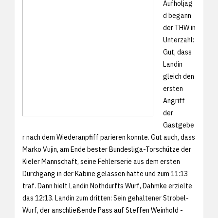
Aufholjag
d begann
der THW in
Unterzahl:
Gut, dass
Landin
gleich den
ersten
Angriff
der
Gastgebe
r nach dem Wiederanpfiff parieren konnte. Gut auch, dass
Marko Vujin, am Ende bester Bundesliga-Torschütze der
Kieler Mannschaft, seine Fehlerserie aus dem ersten
Durchgang in der Kabine gelassen hatte und zum 11:13
traf. Dann hielt Landin Nothdurfts Wurf, Dahmke erzielte
das 12:13. Landin zum dritten: Sein gehaltener Strobel-
Wurf, der anschließende Pass auf Steffen Weinhold -