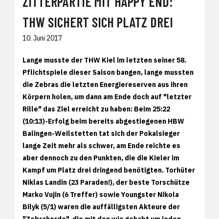
ZITTERPARTIE MIT HAPPY END:
THW SICHERT SICH PLATZ DREI
10. Juni 2017
Lange musste der THW Kiel im letzten seiner 58.
Pflichtspiele dieser Saison bangen, lange mussten
die Zebras die letzten Energiereserven aus ihren
Körpern holen, um dann am Ende doch auf "letzter
Rille" das Ziel erreicht zu haben: Beim 25:22
(10:13)-Erfolg beim bereits abgestiegenen HBW
Balingen-Weilstetten tat sich der Pokalsieger
lange Zeit mehr als schwer, am Ende reichte es
aber dennoch zu den Punkten, die die Kieler im
Kampf um Platz drei dringend benötigten. Torhüter
Niklas Landin (23 Paraden!), der beste Torschütze
Marko Vujin (6 Treffer) sowie Youngster Nikola
Bilyk (5/1) waren die auffälligsten Akteure der
"Zebraherde", die mit den wie gehabt um jeden