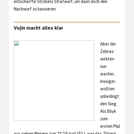
entschärfte Strobels Strafwurf, um dann doch den
Nachwurf zu kassieren.
Vujin macht alles klar
Aber die
Zebras
wirkten
nun
wacher,
bissiger,
wollten
unbedingt
den Sieg.
Als Bilyk
zum
ersten Mal
aus sieben Metern zum 21:19 traf (52.), war das Zittern