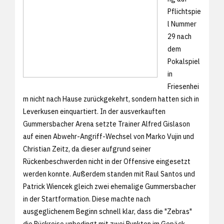
Pflichtspie
l Nummer
29 nach
dem
Pokalspiel
in
Friesenhei
m nicht nach Hause zurückgekehrt, sondern hatten sich in
Leverkusen einquartiert. In der ausverkauften
Gummersbacher Arena setzte Trainer Alfred Gislason
auf einen Abwehr-Angriff-Wechsel von Marko Vujin und
Christian Zeitz, da dieser aufgrund seiner
Rückenbeschwerden nicht in der Offensive eingesetzt
werden konnte. Außerdem standen mit Raul Santos und
Patrick Wiencek gleich zwei ehemalige Gummersbacher
in der Startformation. Diese machte nach
ausgeglichenem Beginn schnell klar, dass die "Zebras"
die Rückreise unbedingt mit zwei Punkten im Gepäck