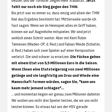
besser, und die Torhüter zeigen mehr Stabilität.
Jetzt
fehlt nur noch ein Sieg gegen den THW.
Bis jetzt war es immer so, dass einzig und allein der THW
Kiel das Ergebnis bestimmt hat. Mittlerweile würde ich
fast sagen: Wenn wir im Heimspiel alles im Griff haben,
können wir auf Augenhöhe mitspielen. Wir sind jetzt
wirklich einen Schritt weiter. Aber mit Kent Robin
Tønnesen (Waden-OP, d. Red.) und Fabian Wiede (Schulter,
d. Red.) haben sich zwei Spieler auf einer Kernposition
verletzt. Die sind schwer zu ersetzen.
Die Füchse gehen
mit einem Etat von 5,5 Millionen Euro in die Saison.
Wenn Ihnen eine Etatsteigerung von zwei Millionen
gelänge und sie langfristig um Drux und Wiede eine
Mannschaft formen würden, sagen Sie, "kann uns
kaum mehr jemand schlagen"...
... und momentan liegen wir genau zwei Millionen dahinter.
Wir wollen uns nicht drei Spieler leisten, die wir uns nicht
leisten können. So etwas hat uns der HSV gerade