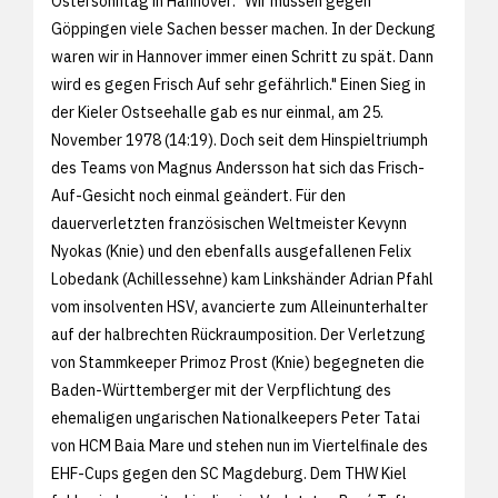
Ostersonntag in Hannover: "Wir müssen gegen
Göppingen viele Sachen besser machen. In der Deckung
waren wir in Hannover immer einen Schritt zu spät. Dann
wird es gegen Frisch Auf sehr gefährlich." Einen Sieg in
der Kieler Ostseehalle gab es nur einmal, am 25.
November 1978 (14:19). Doch seit dem Hinspieltriumph
des Teams von Magnus Andersson hat sich das Frisch-
Auf-Gesicht noch einmal geändert. Für den
dauerverletzten französischen Weltmeister Kevynn
Nyokas (Knie) und den ebenfalls ausgefallenen Felix
Lobedank (Achillessehne) kam Linkshänder Adrian Pfahl
vom insolventen HSV, avancierte zum Alleinunterhalter
auf der halbrechten Rückraumposition. Der Verletzung
von Stammkeeper Primoz Prost (Knie) begegneten die
Baden-Württemberger mit der Verpflichtung des
ehemaligen ungarischen Nationalkeepers Peter Tatai
von HCM Baia Mare und stehen nun im Viertelfinale des
EHF-Cups gegen den SC Magdeburg. Dem THW Kiel