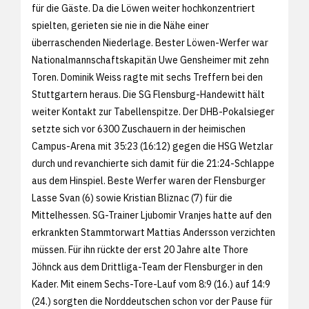
für die Gäste. Da die Löwen weiter hochkonzentriert
spielten, gerieten sie nie in die Nähe einer
überraschenden Niederlage. Bester Löwen-Werfer war
Nationalmannschaftskapitän Uwe Gensheimer mit zehn
Toren. Dominik Weiss ragte mit sechs Treffern bei den
Stuttgartern heraus. Die SG Flensburg-Handewitt hält
weiter Kontakt zur Tabellenspitze. Der DHB-Pokalsieger
setzte sich vor 6300 Zuschauern in der heimischen
Campus-Arena mit 35:23 (16:12) gegen die HSG Wetzlar
durch und revanchierte sich damit für die 21:24-Schlappe
aus dem Hinspiel. Beste Werfer waren der Flensburger
Lasse Svan (6) sowie Kristian Bliznac (7) für die
Mittelhessen. SG-Trainer Ljubomir Vranjes hatte auf den
erkrankten Stammtorwart Mattias Andersson verzichten
müssen. Für ihn rückte der erst 20 Jahre alte Thore
Jöhnck aus dem Drittliga-Team der Flensburger in den
Kader. Mit einem Sechs-Tore-Lauf vom 8:9 (16.) auf 14:9
(24.) sorgten die Norddeutschen schon vor der Pause für