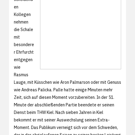
en
Kollegen
nehmen
die Schale
mit
besondere
r Ehrfurcht
entgegen
wie
Rasmus
Lauge, mit Küsschen wie Aron Palmarson oder mit Genuss
wie Andreas Palicka. Palle hatte einige Minuten mehr
Zeit, sich auf diesen Moment vorzubereiten. In der 51.
Minute der abschließenden Partie beendete er seinen
Dienst beim THW Kiel. Nach sieben Jahren in Kiel
bekommt er mit seiner Auswechslung seinen Extra-
Moment. Das Publikum verneigt sich vor dem Schweden,
der in der abgelaufenen Saison zu seiner besten Leistung