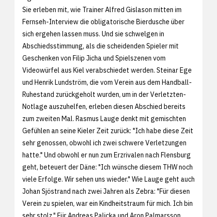
Sie erleben mit, wie Trainer Alfred Gislason mitten im
Fernseh-Interview die obligatorische Bierdusche über
sich ergehen lassen muss. Und sie schwelgen in
Abschiedsstimmung, als die scheidenden Spieler mit
Geschenken von Filip Jicha und Spielszenen vom
Videowürfel aus Kiel verabschiedet werden. Steinar Ege
und Henrik Lundström, die vom Verein aus dem Handball-
Ruhestand zurückgeholt wurden, um in der Verletzten-
Notlage auszuhelfen, erleben diesen Abschied bereits
zum zweiten Mal. Rasmus Lauge denkt mit gemischten
Gefühlen an seine Kieler Zeit zurück: "Ich habe diese Zeit
sehr genossen, obwohl ich zwei schwere Verletzungen
hatte." Und obwohl er nun zum Erzrivalen nach Flensburg
geht, beteuert der Däne: "Ich wünsche diesem THW noch
viele Erfolge. Wir sehen uns wieder." Wie Lauge geht auch
Johan Sjöstrand nach zwei Jahren als Zebra: "Für diesen
Verein zu spielen, war ein Kindheitstraum für mich. Ich bin
sehr stolz." Für Andreas Palicka und Aron Palmarsson