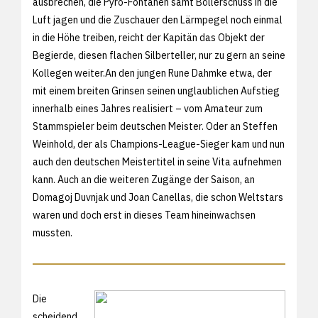
ausbrechen, die Pyro-Fontänen samt Böllerschuss in die
Luft jagen und die Zuschauer den Lärmpegel noch einmal
in die Höhe treiben, reicht der Kapitän das Objekt der
Begierde, diesen flachen Silberteller, nur zu gern an seine
Kollegen weiter.An den jungen Rune Dahmke etwa, der
mit einem breiten Grinsen seinen unglaublichen Aufstieg
innerhalb eines Jahres realisiert – vom Amateur zum
Stammspieler beim deutschen Meister. Oder an Steffen
Weinhold, der als Champions-League-Sieger kam und nun
auch den deutschen Meistertitel in seine Vita aufnehmen
kann. Auch an die weiteren Zugänge der Saison, an
Domagoj Duvnjak und Joan Canellas, die schon Weltstars
waren und doch erst in dieses Team hineinwachsen
mussten.
Die
scheidend