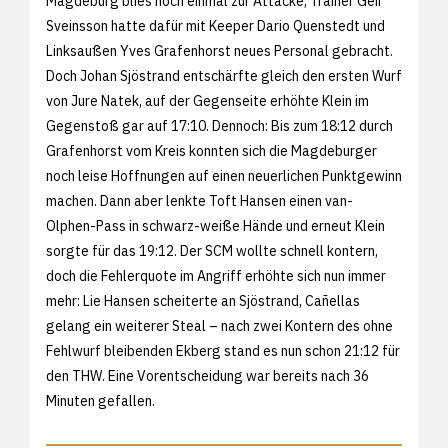
Magdeburg blies noch einmal zur Attacke, Trainer Geir
Sveinsson hatte dafür mit Keeper Dario Quenstedt und
Linksaußen Yves Grafenhorst neues Personal gebracht.
Doch Johan Sjöstrand entschärfte gleich den ersten Wurf
von Jure Natek, auf der Gegenseite erhöhte Klein im
Gegenstoß gar auf 17:10. Dennoch: Bis zum 18:12 durch
Grafenhorst vom Kreis konnten sich die Magdeburger
noch leise Hoffnungen auf einen neuerlichen Punktgewinn
machen. Dann aber lenkte Toft Hansen einen van-
Olphen-Pass in schwarz-weiße Hände und erneut Klein
sorgte für das 19:12. Der SCM wollte schnell kontern,
doch die Fehlerquote im Angriff erhöhte sich nun immer
mehr: Lie Hansen scheiterte an Sjöstrand, Cañellas
gelang ein weiterer Steal – nach zwei Kontern des ohne
Fehlwurf bleibenden Ekberg stand es nun schon 21:12 für
den THW. Eine Vorentscheidung war bereits nach 36
Minuten gefallen.