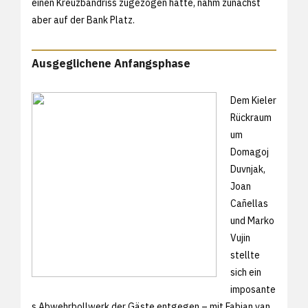
einen Kreuzbandriss zugezogen hatte, nahm zunächst
aber auf der Bank Platz.
Ausgeglichene Anfangsphase
Dem Kieler
Rückraum
um
Domagoj
Duvnjak,
Joan
Cañellas
und Marko
Vujin
stellte
sich ein
imposante
s Abwehrbollwerk der Gäste entgegen – mit Fabian van