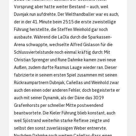
Vorsprung aber hatte weiter Bestand – auch, weil
Duvnjak nun aufdrehte. Der Welthandballer war es auch,
der in der 41. Minute beim 25:15 die erste zweistellige
Führung herstellte, die Steffen Weinhold gar noch
ausbaute. Während die LaOla durch die Sparkassen-
Arena schwappte, wechselte Alfred Gislason für die
Schlussviertelstunde noch einmal kräftig durch: Mit
Christian Sprenger und Rune Dahmke kamen zwei neue
Außen, zudem durfte Rasmus Lauge wieder ran. Dieser
fabrizierte in seinem ersten Spiel zusammen mit seinen
Rückraumpartnern Dubnjak, Cañellas und Weinhold zwar
auch den einen oder anderen Fehler, doch begeisterte er
auch mit seiner Dynamik, als der Däne das 30:19
Grafenhorsts per schneller Mitte postwendend
beantwortete. Die Kieler Führung blieb konstant, auch
weil Sjöstrand weiterhin starke Reflexe zeigte und
selbst den sonst zuverlässigen Weber entnervte.
Nachdem Dahmke nach weitem Cañellas-Pass einen