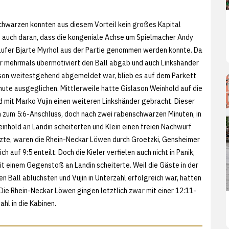
chwarzen konnten aus diesem Vorteil kein großes Kapital
g auch daran, dass die kongeniale Achse um Spielmacher Andy
äufer Bjarte Myrhol aus der Partie genommen werden konnte. Da
 mehrmals übermotiviert den Ball abgab und auch Linkshänder
son weitestgehend abgemeldet war, blieb es auf dem Parkett
inute ausgeglichen. Mittlerweile hatte Gislason Weinhold auf die
d mit Marko Vujin einen weiteren Linkshänder gebracht. Dieser
h zum 5:6-Anschluss, doch nach zwei rabenschwarzen Minuten, in
inhold an Landin scheiterten und Klein einen freien Nachwurf
zte, waren die Rhein-Neckar Löwen durch Groetzki, Gensheimer
ch auf 9:5 enteilt. Doch die Kieler verfielen auch nicht in Panik,
it einem Gegenstoß an Landin scheiterte. Weil die Gäste in der
 Ball abluchsten und Vujin in Unterzahl erfolgreich war, hatten
 Die Rhein-Neckar Löwen gingen letztlich zwar mit einer 12:11-
hl in die Kabinen.