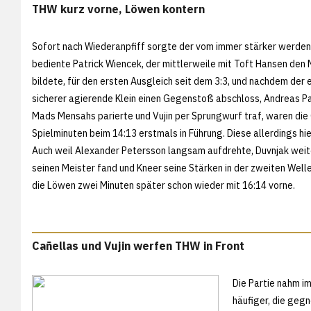
THW kurz vorne, Löwen kontern
Sofort nach Wiederanpfiff sorgte der vom immer stärker werde
bediente Patrick Wiencek, der mittlerweile mit Toft Hansen den 
bildete, für den ersten Ausgleich seit dem 3:3, und nachdem der
sicherer agierende Klein einen Gegenstoß abschloss, Andreas Pa
Mads Mensahs parierte und Vujin per Sprungwurf traf, waren die
Spielminuten beim 14:13 erstmals in Führung. Diese allerdings hie
Auch weil Alexander Petersson langsam aufdrehte, Duvnjak weite
seinen Meister fand und Kneer seine Stärken in der zweiten Well
die Löwen zwei Minuten später schon wieder mit 16:14 vorne.
Cañellas und Vujin werfen THW in Front
Die Partie nahm i
häufiger, die geg