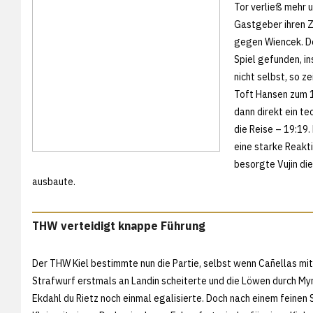
Tor verließ mehr u
Gastgeber ihren Z
gegen Wiencek. Do
Spiel gefunden, i
nicht selbst, so z
Toft Hansen zum 1
dann direkt ein te
die Reise – 19:19
eine starke Reakt
besorgte Vujin die
ausbaute.
THW verteidigt knappe Führung
Der THW Kiel bestimmte nun die Partie, selbst wenn Cañellas mi
Strafwurf erstmals an Landin scheiterte und die Löwen durch My
Ekdahl du Rietz noch einmal egalisierte. Doch nach einem feinen