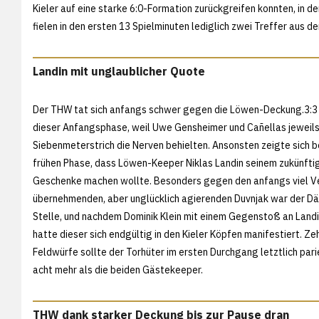
Kieler auf eine starke 6:0-Formation zurückgreifen konnten, in 
fielen in den ersten 13 Spielminuten lediglich zwei Treffer aus d
Landin mit unglaublicher Quote
Der THW tat sich anfangs schwer gegen die Löwen-Deckung.3:3 
dieser Anfangsphase, weil Uwe Gensheimer und Cañellas jeweil
Siebenmeterstrich die Nerven behielten. Ansonsten zeigte sich be
frühen Phase, dass Löwen-Keeper Niklas Landin seinem zukünftig
Geschenke machen wollte. Besonders gegen den anfangs viel 
übernehmenden, aber unglücklich agierenden Duvnjak war der Dä
Stelle, und nachdem Dominik Klein mit einem Gegenstoß an Landi
hatte dieser sich endgültig in den Kieler Köpfen manifestiert. Z
Feldwürfe sollte der Torhüter im ersten Durchgang letztlich par
acht mehr als die beiden Gästekeeper.
THW dank starker Deckung bis zur Pause dran