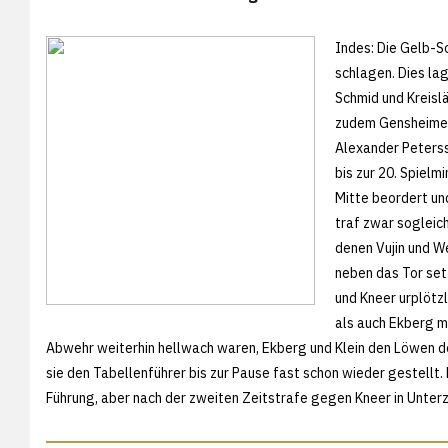
Indes: Die Gelb-S
schlagen. Dies la
Schmid und Kreisl
zudem Gensheimer
Alexander Peters
bis zur 20. Spielm
Mitte beordert un
traf zwar sogleic
denen Vujin und We
neben das Tor set
und Kneer urplötzli
als auch Ekberg m
Abwehr weiterhin hellwach waren, Ekberg und Klein den Löwen den
sie den Tabellenführer bis zur Pause fast schon wieder gestellt.
Führung, aber nach der zweiten Zeitstrafe gegen Kneer in Unterza