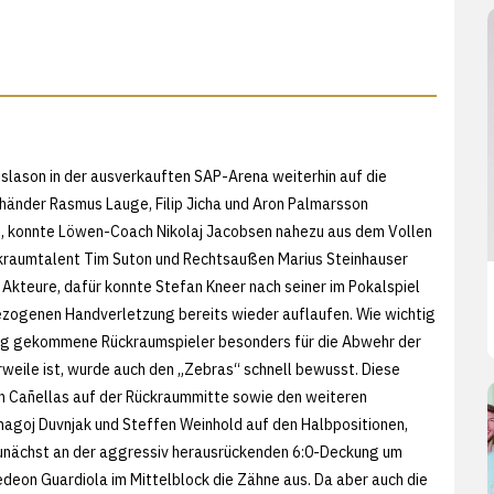
slason in der ausverkauften SAP-Arena weiterhin auf die
händer Rasmus Lauge, Filip Jicha und Aron Palmarsson
, konnte Löwen-Coach Nikolaj Jacobsen nahezu aus dem Vollen
kraumtalent Tim Suton und Rechtsaußen Marius Steinhauser
 Akteure, dafür konnte Stefan Kneer nach seiner im Pokalspiel
zogenen Handverletzung bereits wieder auflaufen. Wie wichtig
g gekommene Rückraumspieler besonders für die Abwehr der
weile ist, wurde auch den „Zebras“ schnell bewusst. Diese
n Cañellas auf der Rückraummitte sowie den weiteren
goj Duvnjak und Steffen Weinhold auf den Halbpositionen,
zunächst an der aggressiv herausrückenden 6:0-Deckung um
deon Guardiola im Mittelblock die Zähne aus. Da aber auch die