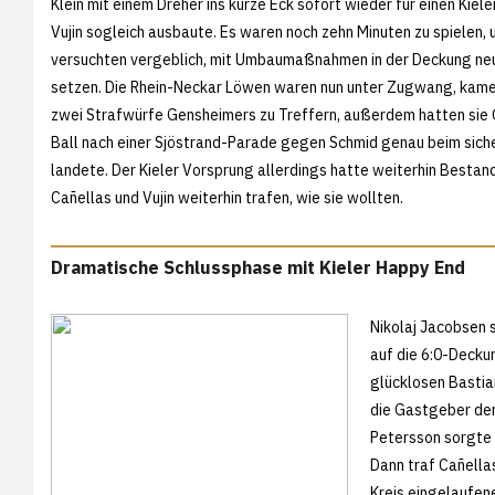
Klein mit einem Dreher ins kurze Eck sofort wieder für einen Kiel
Vujin sogleich ausbaute. Es waren noch zehn Minuten zu spielen, 
versuchten vergeblich, mit Umbaumaßnahmen in der Deckung ne
setzen. Die Rhein-Neckar Löwen waren nun unter Zugwang, kame
zwei Strafwürfe Gensheimers zu Treffern, außerdem hatten sie 
Ball nach einer Sjöstrand-Parade gegen Schmid genau beim sich
landete. Der Kieler Vorsprung allerdings hatte weiterhin Bestand
Cañellas und Vujin weiterhin trafen, wie sie wollten.
Dramatische Schlussphase mit Kieler Happy End
Nikolaj Jacobsen 
auf die 6:0-Decku
glücklosen Bastia
die Gastgeber den
Petersson sorgte 
Dann traf Cañella
Kreis eingelaufen