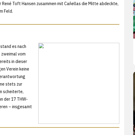
der René Toft Hansen zusammen mit Cañellas die Mitte abdeckte,
em Feld.
stand es nach
s zweimal vom
reits in dieser
en Verein keine
Verantwortung
ne stets zur
n scheiterte,
ehn der 17 THW-
ieren – insgesamt