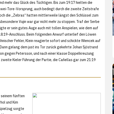
nd mehr das Glück des Tüchtigen. Bis zum 19:17 hielten die
wei-Tore-Vorsprung, auch bedingt durch die zweite Zeitstrafe
ch die „Zebras“ hatten mittlerweile längst den Schlüssel zum
nsbesondere Vujin war gar nicht mehr zu stoppen. Traf der Serbe
eigte er sein gutes Auge auch mit tollen Anspielen, wie dem auf
8:19-Anschluss. Beim folgenden Anwurf unterlief den Löwen
chnischer Fehler, Klein reagierte sofort und schickte Wiencek auf
. Dann gelang dem just ins Tor zurück gekehrte Johan Sjöstrand
ion gegen Petersson, und nach einer klasse Doppelkreuzung
 zweite Kieler Führung der Partie, die Cañellas gar zum 21:19
t seinem fünften
rhol und Kim
 Spielzug sorgte