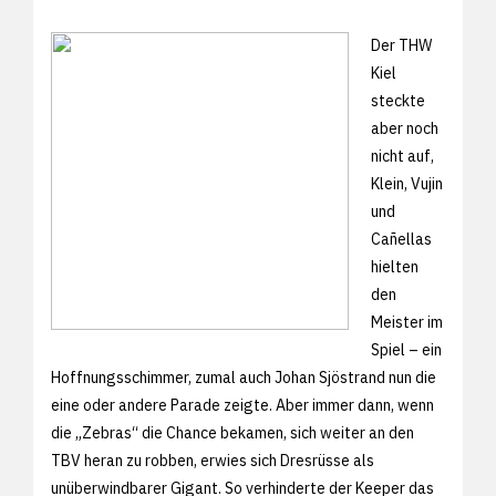
Der THW
Kiel
steckte
aber noch
nicht auf,
Klein, Vujin
und
Cañellas
hielten
den
Meister im
Spiel – ein
Hoffnungsschimmer, zumal auch Johan Sjöstrand nun die
eine oder andere Parade zeigte. Aber immer dann, wenn
die „Zebras“ die Chance bekamen, sich weiter an den
TBV heran zu robben, erwies sich Dresrüsse als
unüberwindbarer Gigant. So verhinderte der Keeper das