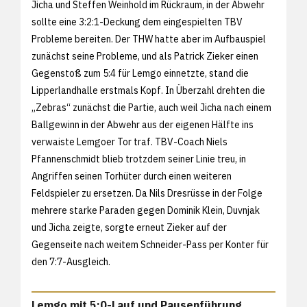
Jicha und Steffen Weinhold im Rückraum, in der Abwehr
sollte eine 3:2:1-Deckung dem eingespielten TBV
Probleme bereiten. Der THW hatte aber im Aufbauspiel
zunächst seine Probleme, und als Patrick Zieker einen
Gegenstoß zum 5:4 für Lemgo einnetzte, stand die
Lipperlandhalle erstmals Kopf. In Überzahl drehten die
„Zebras“ zunächst die Partie, auch weil Jicha nach einem
Ballgewinn in der Abwehr aus der eigenen Hälfte ins
verwaiste Lemgoer Tor traf. TBV-Coach Niels
Pfannenschmidt blieb trotzdem seiner Linie treu, in
Angriffen seinen Torhüter durch einen weiteren
Feldspieler zu ersetzen. Da Nils Dresrüsse in der Folge
mehrere starke Paraden gegen Dominik Klein, Duvnjak
und Jicha zeigte, sorgte erneut Zieker auf der
Gegenseite nach weitem Schneider-Pass per Konter für
den 7:7-Ausgleich.
Lemgo mit 5:0-Lauf und Pausenführung