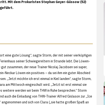
tritt. Mit dem Prokuristen Stephan Geyer-Güssow (52)
geführt.
port eine gute Lösung“, sagte Storm, der mit seiner vierköpfigen
 Ferienhaus seiner Schwiegereltern in Strande lebt. Die Löwen-
gut zusammen, der neue Trainer Nicolaj Jacobsen sei super,
in-Neckar Löwen ein positives – da sei ihm ein guter Abschied
en. „Jetzt möchte ich erst einmal in Kiel landen“, sagte Storm,
ra am Mittwoch eingeschult wird. „Jetzt ist erst einmal sie
lles weitere werden wir beim THW in Ruhe besprechen.“ Storm
d auch die Einladung von THW-Trainer Alfred Gislason zur „Ice
“ angenommen und sich von Clara („sie hatte großen Spaß an