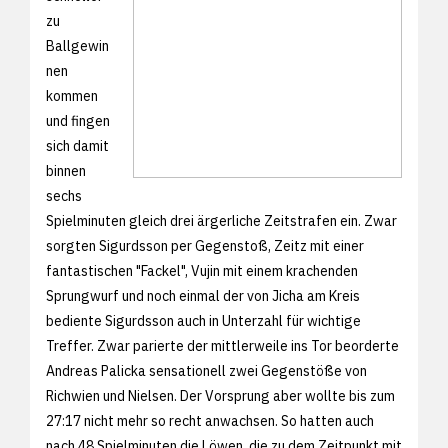
zu
Ballgewin
nen
kommen
und fingen
sich damit
binnen
sechs
Spielminuten gleich drei ärgerliche Zeitstrafen ein. Zwar
sorgten Sigurdsson per Gegenstoß, Zeitz mit einer
fantastischen "Fackel", Vujin mit einem krachenden
Sprungwurf und noch einmal der von Jicha am Kreis
bediente Sigurdsson auch in Unterzahl für wichtige
Treffer. Zwar parierte der mittlerweile ins Tor beorderte
Andreas Palicka sensationell zwei Gegenstöße von
Richwien und Nielsen. Der Vorsprung aber wollte bis zum
27:17 nicht mehr so recht anwachsen. So hatten auch
nach 48 Spielminuten die Löwen, die zu dem Zeitpunkt mit