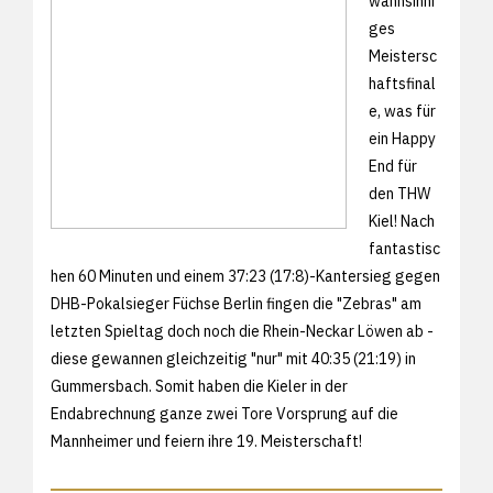
wahnsinni
ges
Meistersc
haftsfinal
e, was für
ein Happy
End für
den THW
Kiel! Nach
fantastisc
hen 60 Minuten und einem 37:23 (17:8)-Kantersieg gegen
DHB-Pokalsieger Füchse Berlin fingen die "Zebras" am
letzten Spieltag doch noch die Rhein-Neckar Löwen ab -
diese gewannen gleichzeitig "nur" mit 40:35 (21:19) in
Gummersbach. Somit haben die Kieler in der
Endabrechnung ganze zwei Tore Vorsprung auf die
Mannheimer und feiern ihre 19. Meisterschaft!