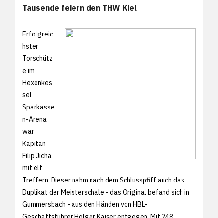
Tausende feiern den THW Kiel
Erfolgreic
hster
Torschütz
e im
Hexenkes
sel
Sparkasse
n-Arena
war
Kapitän
Filip Jicha
mit elf
Treffern. Dieser nahm nach dem Schlusspfiff auch das
Duplikat der Meisterschale - das Original befand sich in
Gummersbach - aus den Händen von HBL-
Geschäftsführer Holger Kaiser entgegen. Mit 248