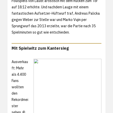
Foulspiels von Laudt artistisch mit dem Rücken zum Tor
auf 18:12 erhöhte. Und nachdem Lauge mit einem
fantastischen Aufsetzer-Hüftwurf traf, Andreas Palicka
gegen Weber zur Stelle war und Marko Vujin per
Sprungwurf das 20:13 erzielte, war die Partie nach 35
Spielminuten so gut wie entschieden.
Mit Spielwitz zum Kantersieg
Ausverkau
ft: Mehr
als 4.400
Fans
wollten
den
Rekordmei
ster
sehen. ©