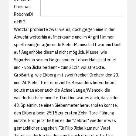
Christian
RobohmDi
e HSG
Wetzlar probierte zwar vieles, doch gegen eine in der
Abwehr weiterhin aufmerksame und im Angriff immer
spielfreudiger agierende Kieler Mannschaft war ein Duell
auf Augenhöhe diesmal nicht möglich. Klasse, wie
Sigurdsson seinen Gegenspieler Tobias Hahn hinterlief
und - von Jicha bedient - zum 21:14 vollstreckte.
Großartig, wie Ekberg mit zwei frechen Drehern den 23.
und 24. Kieler Treffer erzielte. Besonders hervorheben
sollte man aber auch die Achse Lauge/Wiencek, die
wunderbar harmonierte. Das Duo war es auch, das in der
43. Spielminute einen Siebenmeter herausholen konnte,
den Ekberg beim 25:15 zur ersten Zehn-Tore-Führung
nutzte. Erst jetzt ließen es die "Zebras" wieder etwas
gemächlicher angehen. Für Filip Jicha kam nun Wael
Jallouz in die Partie, dem auch noch drei tolle Treffer