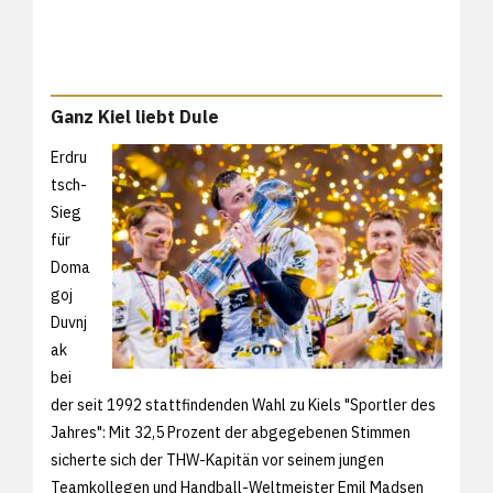
Ganz Kiel liebt Dule
Erdru
tsch-
Sieg
für
Doma
goj
Duvnj
ak
bei
der seit 1992 stattfindenden Wahl zu Kiels "Sportler des
Jahres": Mit 32,5 Prozent der abgegebenen Stimmen
sicherte sich der THW-Kapitän vor seinem jungen
Teamkollegen und Handball-Weltmeister Emil Madsen