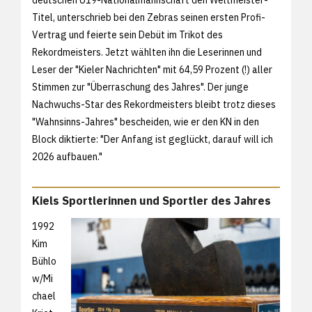
deutschen U19-Nationalmannschaft den Weltmeister-
Titel, unterschrieb bei den Zebras seinen ersten Profi-
Vertrag und feierte sein Debüt im Trikot des
Rekordmeisters. Jetzt wählten ihn die Leserinnen und
Leser der "Kieler Nachrichten" mit 64,59 Prozent (!) aller
Stimmen zur "Überraschung des Jahres". Der junge
Nachwuchs-Star des Rekordmeisters bleibt trotz dieses
"Wahnsinns-Jahres" bescheiden, wie er den KN in den
Block diktierte: "Der Anfang ist geglückt, darauf will ich
2026 aufbauen."
Kiels Sportlerinnen und Sportler des Jahres
1992
Kim
Bühlo
w/Mi
chael