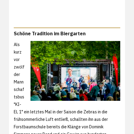
Schöne Tradition im Biergarten
Als
kurz
vor
zwölf
der
Mann
schaf
tsbus
"KI-
EL 1" ein letztes Mal in der Saison die Zebras in die
frühsommerliche Luft entließ, schallten ihn aus der
Forstbaumschule bereits die Klänge von Dominik