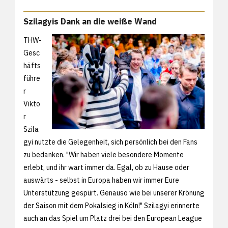
Szilagyis Dank an die weiße Wand
THW-
Gesc
häfts
führe
r
Vikto
r
Szila
gyi nutzte die Gelegenheit, sich persönlich bei den Fans
zu bedanken. "Wir haben viele besondere Momente
erlebt, und ihr wart immer da. Egal, ob zu Hause oder
auswärts - selbst in Europa haben wir immer Eure
Unterstützung gespürt. Genauso wie bei unserer Krönung
der Saison mit dem Pokalsieg in Köln!" Szilagyi erinnerte
auch an das Spiel um Platz drei bei den European League