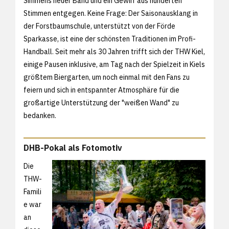
Simmens neuer Band und ein Gewirr aus hunderten
Stimmen entgegen. Keine Frage: Der Saisonausklang in
der Forstbaumschule, unterstützt von der Förde
Sparkasse, ist eine der schönsten Traditionen im Profi-
Handball. Seit mehr als 30 Jahren trifft sich der THW Kiel,
einige Pausen inklusive, am Tag nach der Spielzeit in Kiels
größtem Biergarten, um noch einmal mit den Fans zu
feiern und sich in entspannter Atmosphäre für die
großartige Unterstützung der "weißen Wand" zu
bedanken.
DHB-Pokal als Fotomotiv
Die
THW-
Famili
e war
an