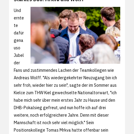
Und
ernte
te
dafür
gena
uso
Jubel
der
Fans und zustimmendes Lachen der Teamkollegen wie
Andreas Wolff. "Als wiedergekehrter Neuzugang bin ich
sehr froh, wieder hier zu sein", sagte der im Sommer aus
Kielce zum THW Kiel gewechselte Nationaltorwart, "ich
habe mich sehr über mein erstes Jahr zu Hause und den
DHB-Pokalsieg gefreut, und nun hoffe ich auf drei
weitere, noch erfolgreichere Jahre. Denn mit dieser
Mannschaft ist noch sehr viel möglich." Sein
Positionskollege Tomas Mrkva hatte offenbar sein