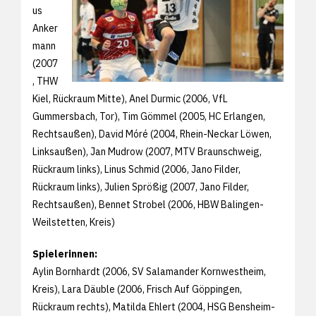
us
Anker
mann
(2007
, THW
Kiel, Rückraum Mitte), Anel Durmic (2006, VfL
Gummersbach, Tor), Tim Gömmel (2005, HC Erlangen,
Rechtsaußen), David Móré (2004, Rhein-Neckar Löwen,
Linksaußen), Jan Mudrow (2007, MTV Braunschweig,
Rückraum links), Linus Schmid (2006, Jano Filder,
Rückraum links), Julien Sprößig (2007, Jano Filder,
Rechtsaußen), Bennet Strobel (2006, HBW Balingen-
Weilstetten, Kreis)
Spielerinnen:
Aylin Bornhardt (2006, SV Salamander Kornwestheim,
Kreis), Lara Däuble (2006, Frisch Auf Göppingen,
Rückraum rechts), Matilda Ehlert (2004, HSG Bensheim-