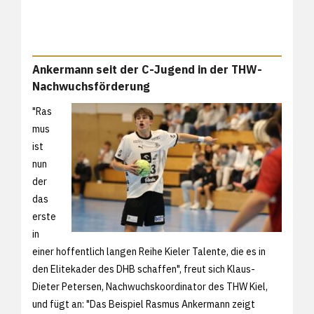
Ankermann seit der C-Jugend in der THW-
Nachwuchsförderung
"Ras
mus
ist
nun
der
das
erste
in
einer hoffentlich langen Reihe Kieler Talente, die es in
den Elitekader des DHB schaffen", freut sich Klaus-
Dieter Petersen, Nachwuchskoordinator des THW Kiel,
und fügt an: "Das Beispiel Rasmus Ankermann zeigt