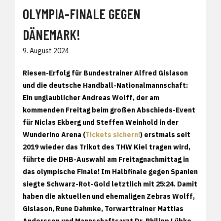
OLYMPIA-FINALE GEGEN
DÄNEMARK!
9. August 2024
Riesen-Erfolg für Bundestrainer Alfred Gislason
und die deutsche Handball-Nationalmannschaft:
Ein unglaublicher Andreas Wolff, der am
kommenden Freitag beim großen Abschieds-Event
für Niclas Ekberg und Steffen Weinhold in der
Wunderino Arena (
Tickets sichern!
) erstmals seit
2019 wieder das Trikot des THW Kiel tragen wird,
führte die DHB-Auswahl am Freitagnachmittag in
das olympische Finale! Im Halbfinale gegen Spanien
siegte Schwarz-Rot-Gold letztlich mit 25:24. Damit
haben die aktuellen und ehemaligen Zebras Wolff,
Gislason, Rune Dahmke, Torwarttrainer Mattias
Andersson und Mannschaftsarzt Dr. Philipp Lübke