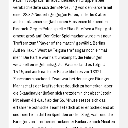
Raus mit Applaus: Im abschließenden Gruppenspiel
verabschiedete sich der EM-Neuling von den Färöern mit
einer 28:32-Niederlage gegen Polen, hinterließ aber
auch dank seiner unglaublichen Fans einen bleibenden
Eindruck. Gegen Polen spielte Elias Ellefsen á Skipagötu
erneut groß auf. Der Kieler Spielmacher wurde mit neun
Treffern zum "Player of the match" gewählt, Berlins
Außen Hakun West av Teigum traf sogar noch einmal
mehr. Die Partie war hart umkämpft, die Führungen
wechselten regelmäßig. Zur Pause stand es folglich
15:15, und auch nach der Pause blieb es vor 13321
Zuschauern packend. Zwar war bei der jungen Färinger
Mannschaft der Kraftverlust deutlich zu bemerken, aber
die Skandinavier ließen sich trotzdem nicht abschütteln.
Mit einem 4:1-Lauf ab der 56. Minute setzte sich das
erfahrene polnische Team letztlich aber entscheidend ab
und feierte im dritten Spiel den ersten Sieg, während die
Färinger von ihrer beeindruckender Fankurve noch Minuten