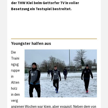
der THW Kiel beim Gettorfer TV in voller
Besetzung ein Testspiel bestreitet.
Youngster halfen aus
Die
Traini
ngsg
ruppe
in
Alten
holz
in den
verg
angenen Wochen war klein, aber exquisit: Neben dem von