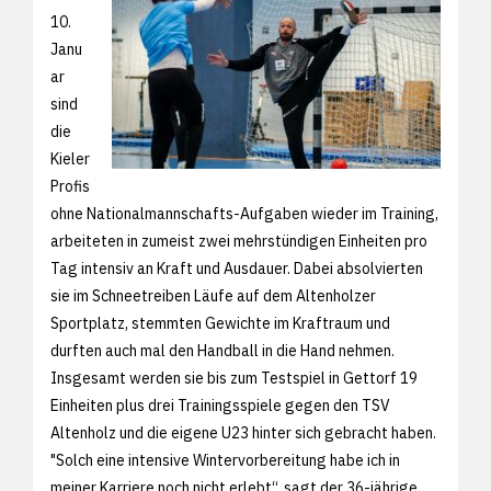
10.
Janu
ar
sind
die
Kieler
Profis
ohne Nationalmannschafts-Aufgaben wieder im Training,
arbeiteten in zumeist zwei mehrstündigen Einheiten pro
Tag intensiv an Kraft und Ausdauer. Dabei absolvierten
sie im Schneetreiben Läufe auf dem Altenholzer
Sportplatz, stemmten Gewichte im Kraftraum und
durften auch mal den Handball in die Hand nehmen.
Insgesamt werden sie bis zum Testspiel in Gettorf 19
Einheiten plus drei Trainingsspiele gegen den TSV
Altenholz und die eigene U23 hinter sich gebracht haben.
"Solch eine intensive Wintervorbereitung habe ich in
meiner Karriere noch nicht erlebt“, sagt der 36-jährige