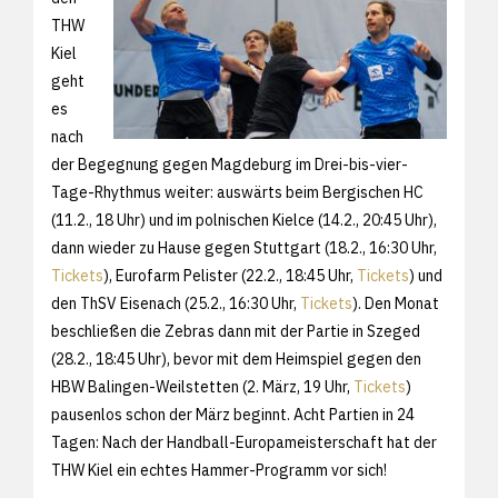
THW
Kiel
geht
es
nach
der Begegnung gegen Magdeburg im Drei-bis-vier-
Tage-Rhythmus weiter: auswärts beim Bergischen HC
(11.2., 18 Uhr) und im polnischen Kielce (14.2., 20:45 Uhr),
dann wieder zu Hause gegen Stuttgart (18.2., 16:30 Uhr,
Tickets
), Eurofarm Pelister (22.2., 18:45 Uhr,
Tickets
) und
den ThSV Eisenach (25.2., 16:30 Uhr,
Tickets
). Den Monat
beschließen die Zebras dann mit der Partie in Szeged
(28.2., 18:45 Uhr), bevor mit dem Heimspiel gegen den
HBW Balingen-Weilstetten (2. März, 19 Uhr,
Tickets
)
pausenlos schon der März beginnt. Acht Partien in 24
Tagen: Nach der Handball-Europameisterschaft hat der
THW Kiel ein echtes Hammer-Programm vor sich!