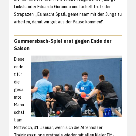
Linkshänder Eduardo Gurbindo und lächelt trotz der
Strapazen: „Es macht Spaß, gemeinsam mit den Jungs zu
arbeiten, damit wir gut aus der Pause kommen!"
Gummersbach-Spiel erst gegen Ende der
Saison
Diese
ende
t für
die
gesa
mte
Mann
schaf
t am
Mittwoch, 31. Januar, wenn sich die Altenholzer
Trainingsgruppe erstmals wieder mit allen Kieler EM-