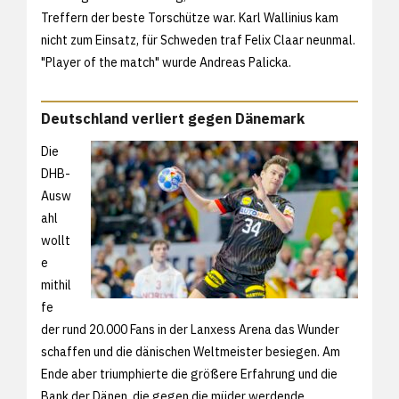
Treffern der beste Torschütze war. Karl Wallinius kam
nicht zum Einsatz, für Schweden traf Felix Claar neunmal.
"Player of the match" wurde Andreas Palicka.
Deutschland verliert gegen Dänemark
Die
DHB-
Ausw
ahl
wollt
e
mithil
fe
der rund 20.000 Fans in der Lanxess Arena das Wunder
schaffen und die dänischen Weltmeister besiegen. Am
Ende aber triumphierte die größere Erfahrung und die
Bank der Dänen, die gegen die müder werdende