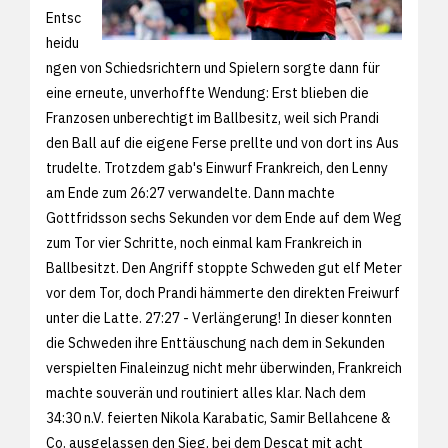
Entsc
heidu
ngen von Schiedsrichtern und Spielern sorgte dann für
eine erneute, unverhoffte Wendung: Erst blieben die
Franzosen unberechtigt im Ballbesitz, weil sich Prandi
den Ball auf die eigene Ferse prellte und von dort ins Aus
trudelte. Trotzdem gab's Einwurf Frankreich, den Lenny
am Ende zum 26:27 verwandelte. Dann machte
Gottfridsson sechs Sekunden vor dem Ende auf dem Weg
zum Tor vier Schritte, noch einmal kam Frankreich in
Ballbesitzt. Den Angriff stoppte Schweden gut elf Meter
vor dem Tor, doch Prandi hämmerte den direkten Freiwurf
unter die Latte. 27:27 - Verlängerung! In dieser konnten
die Schweden ihre Enttäuschung nach dem in Sekunden
verspielten Finaleinzug nicht mehr überwinden, Frankreich
machte souverän und routiniert alles klar. Nach dem
34:30 n.V. feierten Nikola Karabatic, Samir Bellahcene &
Co. ausgelassen den Sieg, bei dem Descat mit acht