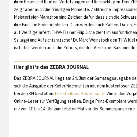
ihren Ecken und Kanten, Verletzungen und Rückschlägen. Das 
zeigt aber auch die freudigen Momente. Zahlreiche Impressione
Meisterfeier-Marathon sind Zeichen dafür, dass sich die Schwa
ihre Fans am Ende belohnten. Dazu werden auch Zahlen, Daten, 
auf Weiß geliefert. THW-Trainer Filip Jicha zieht im ausführlic
Szilagyi und Aufsichtsratschef Dr. Marc Weinstock den THW Kiel 
natürlich werden auch die Zebras, die den Verein am Saisonende 
Hier gibt's das ZEBRA JOURNAL
Das ZEBRA JOURNAL liegt am 24. Juni der Samstagsausgabe der 
sich die Ausgabe der Kieler Nachrichten mit dem kostenlosen ZEB
bei den KN bestellen:
Direktlink zur Bestellseite
. Wie in den Vor
Online-Leser zur Verfügung stellen. Einige Print-Exemplare w
die von 10 bis 14 Uhr zum letzten Mal vor der Sommerpause ihre